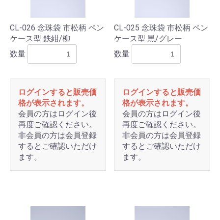
CL-026 念珠袋 市松柄 ペン
CL-025 念珠袋 市松柄 ペン
ケース型 鉄紺/柳
ケース型 黒/グレー
数量
数量
ログインすると販売価
ログインすると販売価
格が表示されます。
格が表示されます。
会員の方はログイン後
会員の方はログイン後
再度ご確認ください。
再度ご確認ください。
非会員の方は会員登録
非会員の方は会員登録
するとご確認いただけ
するとご確認いただけ
ます。
ます。