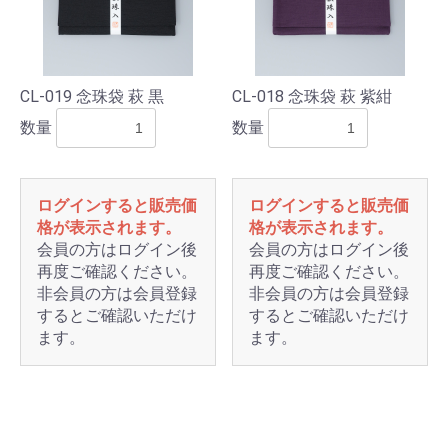
CL-019 念珠袋 萩 黒
CL-018 念珠袋 萩 紫紺
数量
数量
ログインすると販売価
ログインすると販売価
格が表示されます。
格が表示されます。
会員の方はログイン後
会員の方はログイン後
再度ご確認ください。
再度ご確認ください。
非会員の方は会員登録
非会員の方は会員登録
するとご確認いただけ
するとご確認いただけ
ます。
ます。