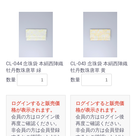
CL-044 念珠袋 本絹西陣織
CL-043 念珠袋 本絹西陣織
牡丹数珠唐草 緑
牡丹数珠唐草 黄
数量
数量
ログインすると販売価
ログインすると販売価
格が表示されます。
格が表示されます。
会員の方はログイン後
会員の方はログイン後
再度ご確認ください。
再度ご確認ください。
非会員の方は会員登録
非会員の方は会員登録