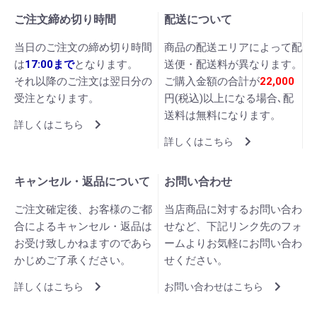
ご注文締め切り時間
配送について
当日のご注文の締め切り時間
商品の配送エリアによって配
は
17:00まで
となります。
送便・配送料が異なります。
それ以降のご注文は翌日分の
ご購入金額の合計が
22,000
受注となります。
円(税込)以上になる場合､配
送料は無料になります。
詳しくはこちら
詳しくはこちら
キャンセル・返品について
お問い合わせ
ご注文確定後、お客様のご都
当店商品に対するお問い合わ
合によるキャンセル・返品は
せなど、下記リンク先のフォ
お受け致しかねますのであら
ームよりお気軽にお問い合わ
かじめご了承ください。
せください。
詳しくはこちら
お問い合わせはこちら