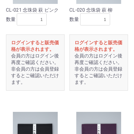
CL-021 念珠袋 萩 ピンク
CL-020 念珠袋 萩 柳
数量
数量
ログインすると販売価
ログインすると販売価
格が表示されます。
格が表示されます。
会員の方はログイン後
会員の方はログイン後
再度ご確認ください。
再度ご確認ください。
非会員の方は会員登録
非会員の方は会員登録
するとご確認いただけ
するとご確認いただけ
ます。
ます。