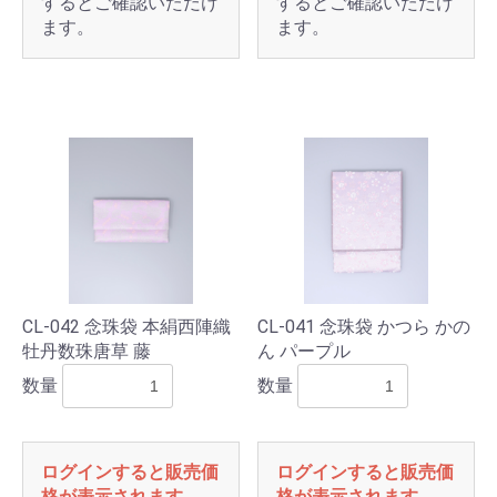
するとご確認いただけ
するとご確認いただけ
ます。
ます。
CL-042 念珠袋 本絹西陣織
CL-041 念珠袋 かつら かの
牡丹数珠唐草 藤
ん パープル
数量
数量
ログインすると販売価
ログインすると販売価
格が表示されます。
格が表示されます。