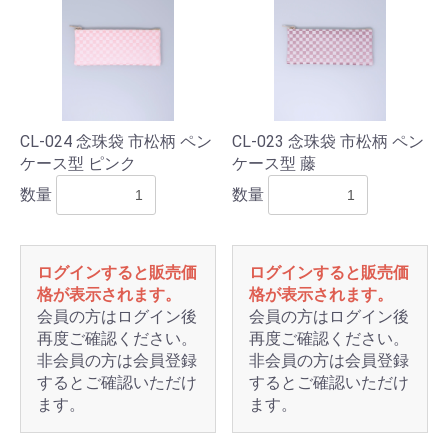
CL-024 念珠袋 市松柄 ペン
CL-023 念珠袋 市松柄 ペン
ケース型 ピンク
ケース型 藤
数量
数量
ログインすると販売価
ログインすると販売価
格が表示されます。
格が表示されます。
会員の方はログイン後
会員の方はログイン後
再度ご確認ください。
再度ご確認ください。
非会員の方は会員登録
非会員の方は会員登録
するとご確認いただけ
するとご確認いただけ
ます。
ます。