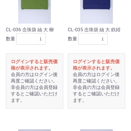
CL-036 念珠袋 紬 大 柳
CL-035 念珠袋 紬 大 鉄紺
数量
数量
ログインすると販売価
ログインすると販売価
格が表示されます。
格が表示されます。
会員の方はログイン後
会員の方はログイン後
再度ご確認ください。
再度ご確認ください。
非会員の方は会員登録
非会員の方は会員登録
するとご確認いただけ
するとご確認いただけ
ます。
ます。