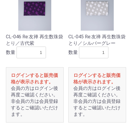
CL-046 Re:友禅 再生数珠袋
CL-045 Re:友禅 再生数珠袋
とり／古代紫
とり／シルバーグレー
数量
数量
ログインすると販売価
ログインすると販売価
格が表示されます。
格が表示されます。
会員の方はログイン後
会員の方はログイン後
再度ご確認ください。
再度ご確認ください。
非会員の方は会員登録
非会員の方は会員登録
するとご確認いただけ
するとご確認いただけ
ます。
ます。