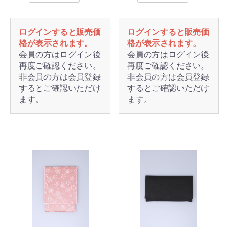
ログインすると販売価
ログインすると販売価
格が表示されます。
格が表示されます。
会員の方はログイン後
会員の方はログイン後
再度ご確認ください。
再度ご確認ください。
非会員の方は会員登録
非会員の方は会員登録
するとご確認いただけ
するとご確認いただけ
ます。
ます。