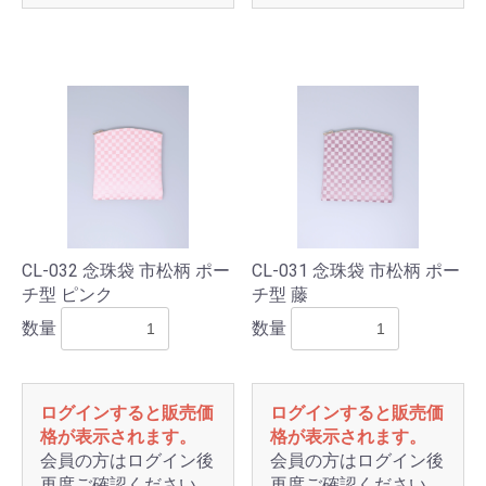
CL-032 念珠袋 市松柄 ポー
CL-031 念珠袋 市松柄 ポー
チ型 ピンク
チ型 藤
数量
数量
ログインすると販売価
ログインすると販売価
格が表示されます。
格が表示されます。
会員の方はログイン後
会員の方はログイン後
再度ご確認ください。
再度ご確認ください。