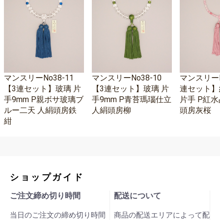
マンスリーNo38-11
マンスリーNo38-10
マンスリーNo
【3連セット】玻璃 片
【3連セット】玻璃 片
連セット】
手9mm P親ボサ玻璃ブ
手9mm P青苔瑪瑙仕立
片手 P紅水
ルー二天 人絹頭房鉄
人絹頭房柳
頭房灰桜
紺
ショップガイド
ご注文締め切り時間
配送について
当日のご注文の締め切り時間
商品の配送エリアによって配