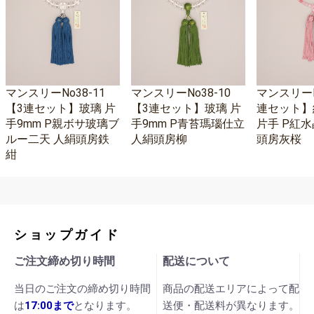
マンスリーNo38-11
マンスリーNo38-10
マンスリーNo
【3連セット】玻璃 片
【3連セット】玻璃 片
連セット】
手9mm P親ボサ玻璃ブ
手9mm P青苔瑪瑙仕立
片手 P紅水
ルー二天 人絹頭房鉄
人絹頭房柳
頭房灰桜
紺
ショップガイド
ご注文締め切り時間
配送について
当日のご注文の締め切り時間
商品の配送エリアによって配
は
17:00まで
となります。
送便・配送料が異なります。