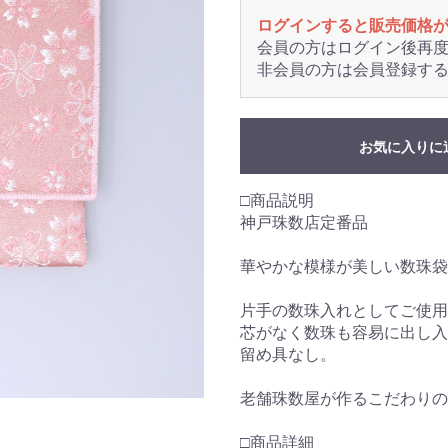
ログインすると販売価格
会員の方はログイン後再
非会員の方は会員登録す
お気に入りに
□商品説明
神戸珠数店定番品
華やかな模様が美しい数珠袋
片手の数珠入れとしてご使用
芯がなく数珠も容易に出し
留め具なし。
老舗珠数屋が作るこだわりの
□商品詳細