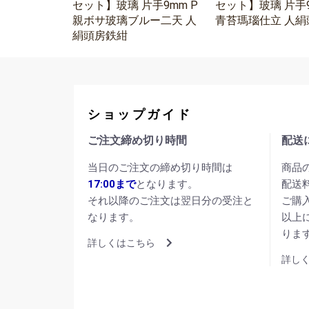
セット】玻璃 片手9mm P
セット】玻璃 片手9
親ボサ玻璃ブルー二天 人
青苔瑪瑙仕立 人絹
絹頭房鉄紺
ショップガイド
ご注文締め切り時間
配送
当日のご注文の締め切り時間は
商品
17:00まで
となります。
配送
それ以降のご注文は翌日分の受注と
ご購
なります。
以上
りま
詳しくはこちら
詳し