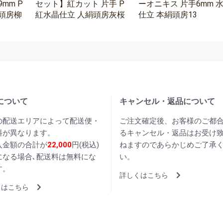
mm P
セット】紅カット 片手 P
ーオニキス 片手6mm 
頭房柳
紅水晶仕立 人絹頭房灰桜
仕立 本絹頭房13
について
キャンセル・返品について
の配送エリアによって配送便・
ご注文確定後、お客様のご都
料が異なります。
るキャンセル・返品はお受け
入金額の合計が
22,000
円(税込)
ねますのであらかじめご了承
になる場合､配送料は無料にな
い。
す。
詳しくはこちら
くはこちら