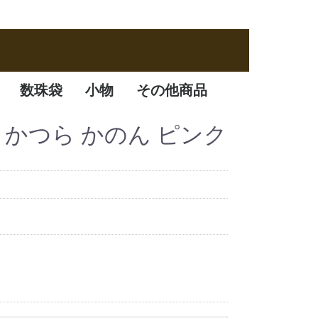
数珠袋
小物
その他商品
数珠袋
ふくさ
アクセサリー
数珠箱
珠袋 かつら かのん ピンク