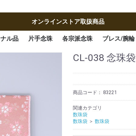
オンラインストア取扱商品
ジナル品
片手念珠
各宗派念珠
ブレス/腕輪
女性
男性
子供
曹洞宗
臨済宗
八宗
天台宗
真言宗
日蓮宗
浄土宗
浄土真宗
腕輪
ブレスレット
CL-038 念
商品コード：
83221
関連カテゴリ
数珠袋
数珠袋
＞
数珠袋