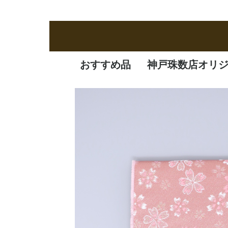
おすすめ品
神戸珠数店オリ
新商品
定番品
逸品
特価品
オリジナル品
一凛
清水焼