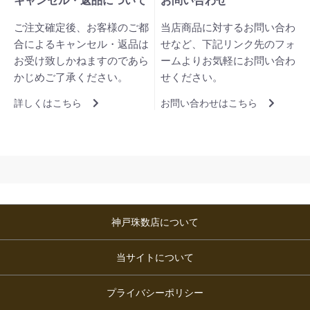
キャンセル・返品について
お問い合わせ
ご注文確定後、お客様のご都
当店商品に対するお問い合わ
合によるキャンセル・返品は
せなど、下記リンク先のフォ
お受け致しかねますのであら
ームよりお気軽にお問い合わ
かじめご了承ください。
せください。
詳しくはこちら
お問い合わせはこちら
神戸珠数店について
当サイトについて
プライバシーポリシー