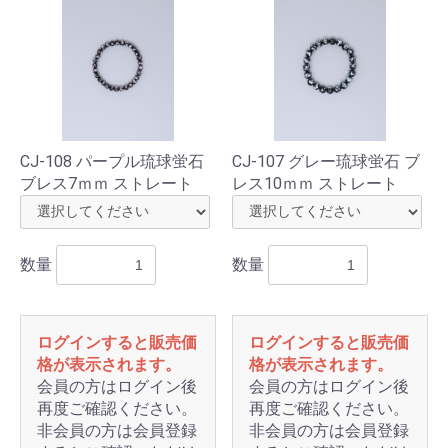
CJ-108 パープル琉球蛍石
CJ-107 グレー琉球蛍石 ブ
ブレス7ｍｍ ストレート
レス10ｍｍ ストレート
数量
数量
ログインすると販売価
ログインすると販売価
格が表示されます。
格が表示されます。
会員の方はログイン後
会員の方はログイン後
再度ご確認ください。
再度ご確認ください。
非会員の方は会員登録
非会員の方は会員登録