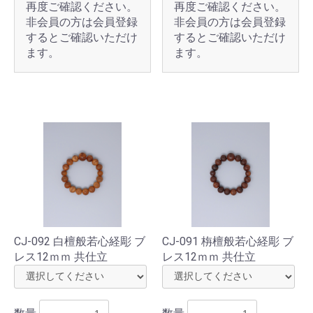
再度ご確認ください。
再度ご確認ください。
非会員の方は会員登録
非会員の方は会員登録
するとご確認いただけ
するとご確認いただけ
ます。
ます。
CJ-092 白檀般若心経彫 ブ
CJ-091 栴檀般若心経彫 ブ
レス12ｍｍ 共仕立
レス12ｍｍ 共仕立