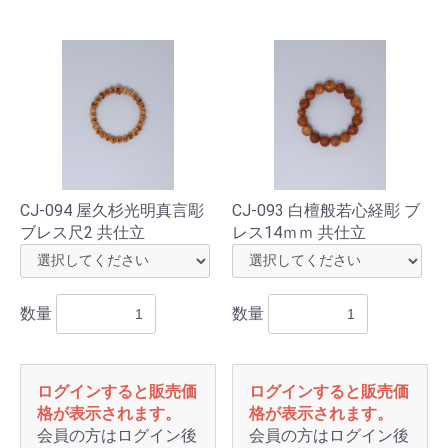
CJ-094 屋久杉光明真言彫
CJ-093 白檀般若心経彫 ブ
ブレス尺2 共仕立
レス14ｍｍ 共仕立
数量
数量
ログインすると販売価
ログインすると販売価
格が表示されます。
格が表示されます。
会員の方はログイン後
会員の方はログイン後