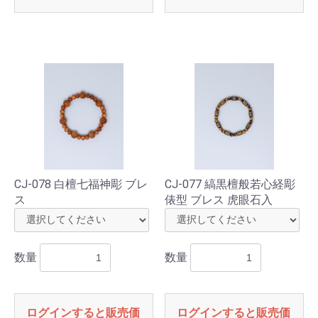
CJ-078 白檀七福神彫 ブレ
CJ-077 縞黒檀般若心経彫
ス
俵型 ブレス 虎眼石入
数量
数量
ログインすると販売価
ログインすると販売価