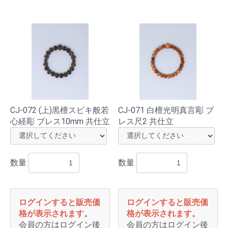
CJ-072 (上)黒檀スビキ般若
CJ-071 白檀光明真言彫 ブ
心経彫 ブレス10mm 共仕立
レス尺2 共仕立
数量
数量
ログインすると販売価
ログインすると販売価
格が表示されます。
格が表示されます。
会員の方はログイン後
会員の方はログイン後