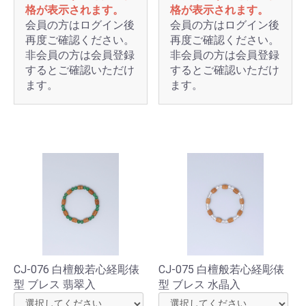
格が表示されます。
格が表示されます。
会員の方はログイン後
会員の方はログイン後
再度ご確認ください。
再度ご確認ください。
非会員の方は会員登録
非会員の方は会員登録
するとご確認いただけ
するとご確認いただけ
ます。
ます。
CJ-076 白檀般若心経彫俵
CJ-075 白檀般若心経彫俵
型 ブレス 翡翠入
型 ブレス 水晶入