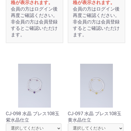
格が表示されます。
格が表示されます。
会員の方はログイン後
会員の方はログイン後
再度ご確認ください。
再度ご確認ください。
非会員の方は会員登録
非会員の方は会員登録
するとご確認いただけ
するとご確認いただけ
ます。
ます。
CJ-098 水晶 ブレス108玉
CJ-097 水晶 ブレス108玉
紫水晶仕立
黄水晶仕立