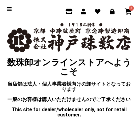
0
数珠卸オンラインストアへよう
こそ
当店舗は法人・個人事業者様向けの卸サイトとなってお
ります
一般のお客様は購入いただけませんのでご了承ください
This site for dealer/wholesaler only, not for retail
customer.