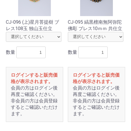
CJ-096 (上)星月菩提樹 ブ
CJ-095 縞黒檀南無阿弥陀
レス108玉 独山玉仕立
佛彫 ブレス10ｍｍ 共仕立
数量
数量
ログインすると販売価
ログインすると販売価
格が表示されます。
格が表示されます。
会員の方はログイン後
会員の方はログイン後
再度ご確認ください。
再度ご確認ください。
非会員の方は会員登録
非会員の方は会員登録
するとご確認いただけ
するとご確認いただけ
ます。
ます。