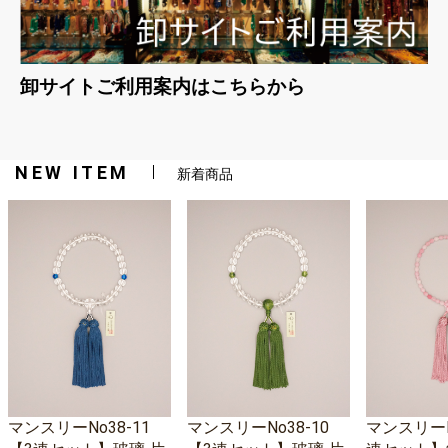
卸サイトご利用案内はこちらから
NEW ITEM
新着商品
マンスリーNo38-11
マンスリーNo38-10
マンスリーNo