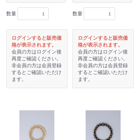
数量
数量
ログインすると販売価
ログインすると販売価
格が表示されます。
格が表示されます。
会員の方はログイン後
会員の方はログイン後
再度ご確認ください。
再度ご確認ください。
非会員の方は会員登録
非会員の方は会員登録
するとご確認いただけ
するとご確認いただけ
ます。
ます。