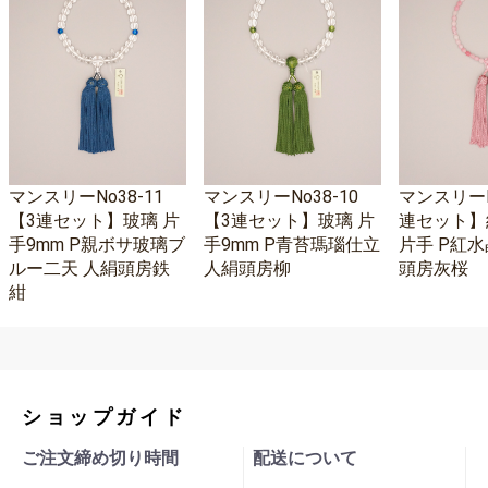
マンスリーNo38-11
マンスリーNo38-10
マンスリーNo
【3連セット】玻璃 片
【3連セット】玻璃 片
連セット】
手9mm P親ボサ玻璃ブ
手9mm P青苔瑪瑙仕立
片手 P紅水
ルー二天 人絹頭房鉄
人絹頭房柳
頭房灰桜
紺
ショップガイド
ご注文締め切り時間
配送について