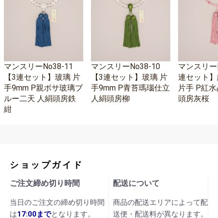
マンスリーNo38-11
マンスリーNo38-10
マンスリーNo
【3連セット】玻璃 片
【3連セット】玻璃 片
連セット】
手9mm P親ボサ玻璃ブ
手9mm P青苔瑪瑙仕立
片手 P紅水
ルー二天 人絹頭房鉄
人絹頭房柳
頭房灰桜
紺
ショップガイド
ご注文締め切り時間
配送について
当日のご注文の締め切り時間
商品の配送エリアによって配
は
17:00まで
となります。
送便・配送料が異なります。