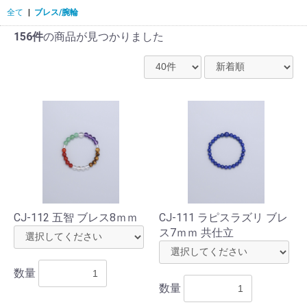
全て
|
ブレス/腕輪
156件
の商品が見つかりました
CJ-112 五智 ブレス8ｍｍ
CJ-111 ラピスラズリ ブレ
ス7ｍｍ 共仕立
数量
数量