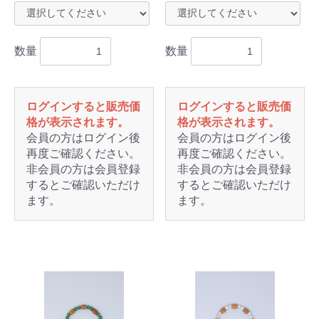
数量
数量
ログインすると販売価
ログインすると販売価
格が表示されます。
格が表示されます。
会員の方はログイン後
会員の方はログイン後
再度ご確認ください。
再度ご確認ください。
非会員の方は会員登録
非会員の方は会員登録
するとご確認いただけ
するとご確認いただけ
ます。
ます。