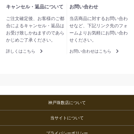
キャンセル・返品について
お問い合わせ
ご注文確定後、お客様のご都
当店商品に対するお問い合わ
合によるキャンセル・返品は
せなど、下記リンク先のフォ
お受け致しかねますのであら
ームよりお気軽にお問い合わ
かじめご了承ください。
せください。
詳しくはこちら
お問い合わせはこちら
神戸珠数店について
当サイトについて
プライバシーポリシー