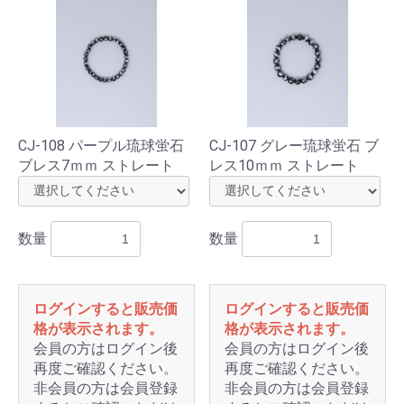
CJ-108 パープル琉球蛍石
CJ-107 グレー琉球蛍石 ブ
ブレス7ｍｍ ストレート
レス10ｍｍ ストレート
数量
数量
ログインすると販売価
ログインすると販売価
格が表示されます。
格が表示されます。
会員の方はログイン後
会員の方はログイン後
再度ご確認ください。
再度ご確認ください。
非会員の方は会員登録
非会員の方は会員登録