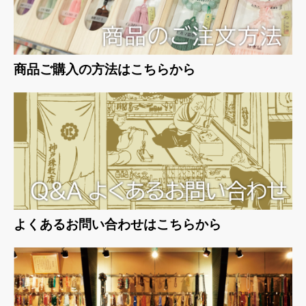
商品ご購入の方法はこちらから
よくあるお問い合わせはこちらから