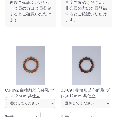
再度ご確認ください。
再度ご確認ください。
非会員の方は会員登録
非会員の方は会員登録
するとご確認いただけ
するとご確認いただけ
ます。
ます。
CJ-092 白檀般若心経彫 ブ
CJ-091 栴檀般若心経彫 ブ
レス12ｍｍ 共仕立
レス12ｍｍ 共仕立