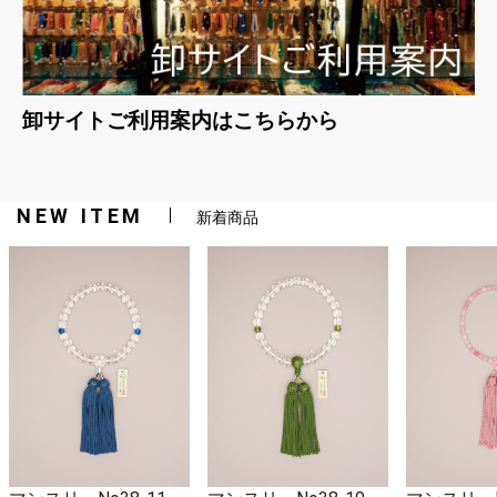
卸サイトご利用案内はこちらから
NEW ITEM
新着商品