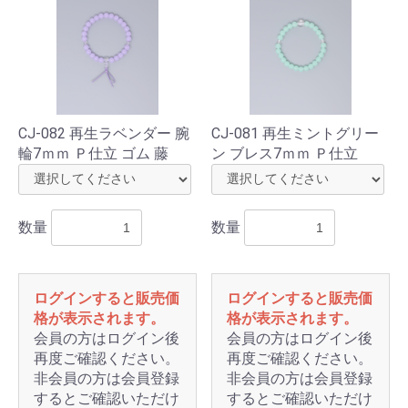
CJ-082 再生ラベンダー 腕
CJ-081 再生ミントグリー
輪7ｍｍ Ｐ仕立 ゴム 藤
ン ブレス7ｍｍ Ｐ仕立
数量
数量
ログインすると販売価
ログインすると販売価
格が表示されます。
格が表示されます。
会員の方はログイン後
会員の方はログイン後
再度ご確認ください。
再度ご確認ください。
非会員の方は会員登録
非会員の方は会員登録
するとご確認いただけ
するとご確認いただけ