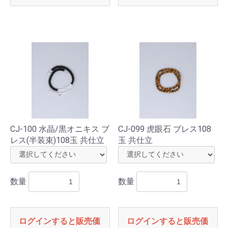
CJ-100 水晶/黒オニキス ブ
CJ-099 虎眼石 ブレス108
レス(半装束)108玉 共仕立
玉 共仕立
数量
数量
ログインすると販売価
ログインすると販売価