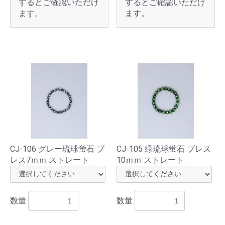
するとご確認いただけ
するとご確認いただけ
ます。
ます。
CJ-106 グレー琉球蛍石 ブ
CJ-105 緑琉球蛍石 ブレス
レス7ｍｍ ストレート
10ｍｍ ストレート
数量
数量