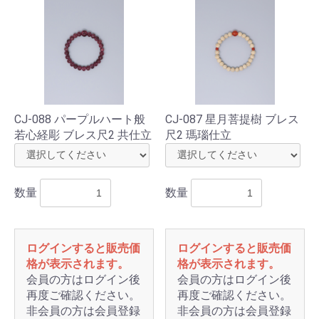
CJ-088 パープルハート般
CJ-087 星月菩提樹 ブレス
若心経彫 ブレス尺2 共仕立
尺2 瑪瑙仕立
数量
数量
ログインすると販売価
ログインすると販売価
格が表示されます。
格が表示されます。
会員の方はログイン後
会員の方はログイン後
再度ご確認ください。
再度ご確認ください。
非会員の方は会員登録
非会員の方は会員登録