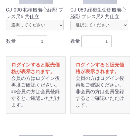
お買い物を続ける
カートへ進む
CJ-090 柘植般若心経彫 ブ
CJ-089 緑檀生命樹般若心
レス尺6 共仕立
経彫 ブレス尺2 共仕立
数量
数量
ログインすると販売価
ログインすると販売価
格が表示されます。
格が表示されます。
会員の方はログイン後
会員の方はログイン後
再度ご確認ください。
再度ご確認ください。
非会員の方は会員登録
非会員の方は会員登録
するとご確認いただけ
するとご確認いただけ
ます。
ます。