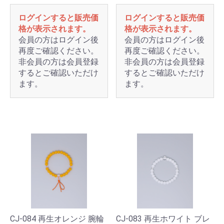
ログインすると販売価
ログインすると販売価
格が表示されます。
格が表示されます。
会員の方はログイン後
会員の方はログイン後
再度ご確認ください。
再度ご確認ください。
非会員の方は会員登録
非会員の方は会員登録
するとご確認いただけ
するとご確認いただけ
ます。
ます。
CJ-084 再生オレンジ 腕輪
CJ-083 再生ホワイト ブレ