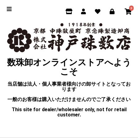
0
数珠卸オンラインストアへよう
こそ
当店舗は法人・個人事業者様向けの卸サイトとなってお
ります
一般のお客様は購入いただけませんのでご了承ください
This site for dealer/wholesaler only, not for retail
customer.