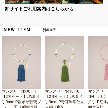
卸サイトご利用案内はこちらから
NEW ITEM
新着商品
マンスリーNo38-11
マンスリーNo38-10
マンスリーNo
【3連セット】玻璃 片
【3連セット】玻璃 片
連セット】
手9mm P親ボサ玻璃ブ
手9mm P青苔瑪瑙仕立
片手 P紅水
ルー二天 人絹頭房鉄
人絹頭房柳
頭房灰桜