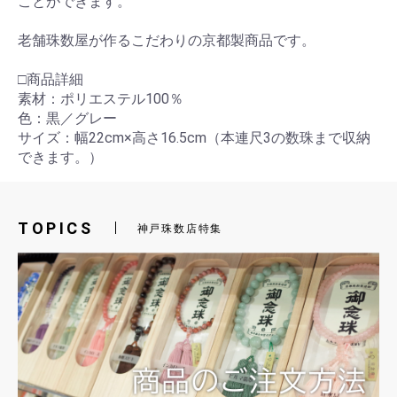
ことができます。
老舗珠数屋が作るこだわりの京都製商品です。
□商品詳細
素材：ポリエステル100％
色：黒／グレー
サイズ：幅22cm×高さ16.5cm（本連尺3の数珠まで収納
できます。）
TOPICS
神戸珠数店特集
お買い物を続ける
カートへ進む