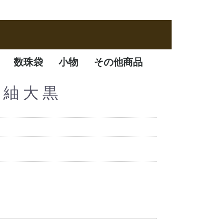
数珠袋
小物
その他商品
数珠袋
ふくさ
アクセサリー
数珠箱
 紬 大 黒