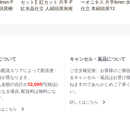
mm P
セット】紅カット 片手 P
ーオニキス 片手6mm 
頭房柳
紅水晶仕立 人絹頭房灰桜
仕立 本絹頭房13
について
キャンセル・返品について
の配送エリアによって配送便・
ご注文確定後、お客様のご都
料が異なります。
るキャンセル・返品はお受け
入金額の合計が
22,000
円(税込)
ねますのであらかじめご了承
になる場合､配送料は無料にな
い。
す。
詳しくはこちら
くはこちら