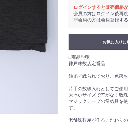
ログインすると販売価格
会員の方はログイン後再
非会員の方は会員登録す
お気に入りに
□商品説明
神戸珠数店定番品
紬糸で織られており、色落ち
片手の数珠入れとしてご使用
大きいサイズで芯がなく数珠
マジックテープの留め具を使
す。
老舗珠数屋が作るこだわりの