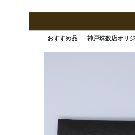
おすすめ品
神戸珠数店オリ
新商品
定番品
逸品
特価品
オリジナル品
一凛
清水焼