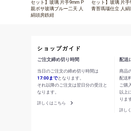
セット】玻璃 片手9mm P
セット】玻璃 片手9
親ボサ玻璃ブルー二天 人
青苔瑪瑙仕立 人絹
絹頭房鉄紺
ショップガイド
ご注文締め切り時間
配送
当日のご注文の締め切り時間は
商品
17:00まで
となります。
配送
それ以降のご注文は翌日分の受注と
ご購
なります。
以上
りま
詳しくはこちら
詳し