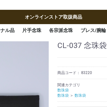
オンラインストア取扱商品
ジナル品
片手念珠
各宗派念珠
ブレス/腕輪
女性
男性
子供
曹洞宗
臨済宗
八宗
天台宗
真言宗
日蓮宗
浄土宗
浄土真宗
腕輪
ブレスレット
CL-037 念珠袋
商品コード：
83220
関連カテゴリ
数珠袋
数珠袋
＞
数珠袋