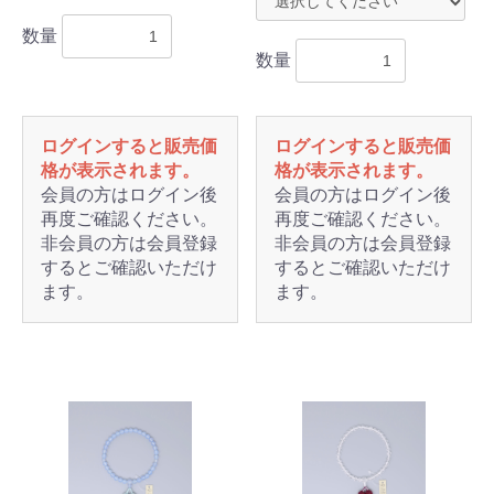
数量
数量
ログインすると販売価
ログインすると販売価
格が表示されます。
格が表示されます。
会員の方はログイン後
会員の方はログイン後
再度ご確認ください。
再度ご確認ください。
非会員の方は会員登録
非会員の方は会員登録
するとご確認いただけ
するとご確認いただけ
ます。
ます。