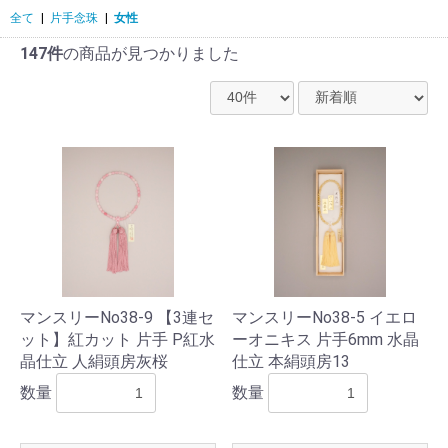
全て
|
片手念珠
|
女性
147件
の商品が見つかりました
マンスリーNo38-9 【3連セ
マンスリーNo38-5 イエロ
ット】紅カット 片手 P紅水
ーオニキス 片手6mm 水晶
晶仕立 人絹頭房灰桜
仕立 本絹頭房13
数量
数量