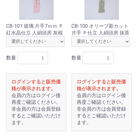
CB-101 玻璃 片手7ｍｍ Ｐ
CB-100 オリーブ新カット
紅水晶仕立 人絹頭房 灰桜
片手 Ｐ仕立 人絹頭房 抹茶
数量
数量
ログインすると販売価
ログインすると販売価
格が表示されます。
格が表示されます。
会員の方はログイン後
会員の方はログイン後
再度ご確認ください。
再度ご確認ください。
非会員の方は会員登録
非会員の方は会員登録
するとご確認いただけ
するとご確認いただけ
ます。
ます。