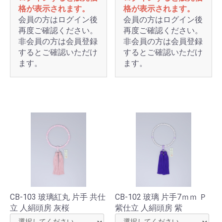
格が表示されます。
格が表示されます。
会員の方はログイン後
会員の方はログイン後
再度ご確認ください。
再度ご確認ください。
非会員の方は会員登録
非会員の方は会員登録
するとご確認いただけ
するとご確認いただけ
ます。
ます。
CB-103 玻璃紅丸 片手 共仕
CB-102 玻璃 片手7ｍｍ Ｐ
立 人絹頭房 灰桜
紫仕立 人絹頭房 紫