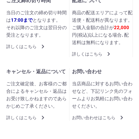
ご注文締め切り時間
配送について
当日のご注文の締め切り時間
商品の配送エリアによって配
は
17:00まで
となります。
送便・配送料が異なります。
それ以降のご注文は翌日分の
ご購入金額の合計が
22,000
受注となります。
円(税込)以上になる場合､配
送料は無料になります。
詳しくはこちら
詳しくはこちら
キャンセル・返品について
お問い合わせ
ご注文確定後、お客様のご都
当店商品に対するお問い合わ
合によるキャンセル・返品は
せなど、下記リンク先のフォ
お受け致しかねますのであら
ームよりお気軽にお問い合わ
かじめご了承ください。
せください。
詳しくはこちら
お問い合わせはこちら