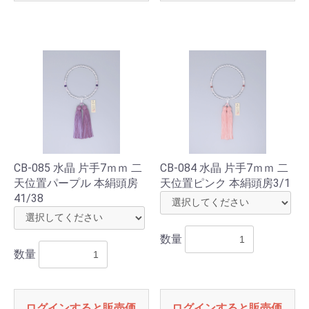
CB-085 水晶 片手7ｍｍ 二
CB-084 水晶 片手7ｍｍ 二
天位置パープル 本絹頭房
天位置ピンク 本絹頭房3/1
41/38
数量
数量
ログインすると販売価
ログインすると販売価