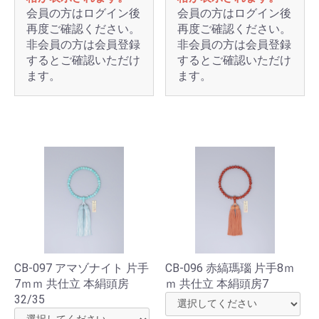
会員の方はログイン後
会員の方はログイン後
再度ご確認ください。
再度ご確認ください。
非会員の方は会員登録
非会員の方は会員登録
するとご確認いただけ
するとご確認いただけ
ます。
ます。
CB-097 アマゾナイト 片手
CB-096 赤縞瑪瑙 片手8ｍ
7ｍｍ 共仕立 本絹頭房
ｍ 共仕立 本絹頭房7
32/35