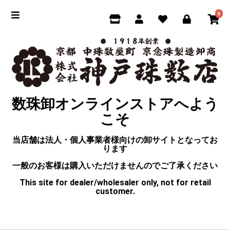
0
数珠卸オンラインストアへよう
こそ
当店舗は法人・個人事業者様向けの卸サイトとなってお
ります
一般のお客様は購入いただけませんのでご了承ください
This site for dealer/wholesaler only, not for retail
customer.