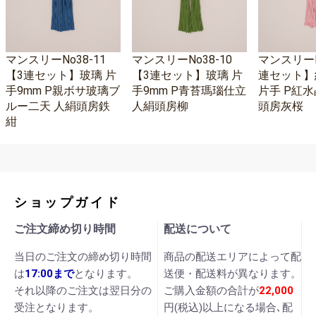
マンスリーNo38-11
マンスリーNo38-10
マンスリーNo
【3連セット】玻璃 片
【3連セット】玻璃 片
連セット】
手9mm P親ボサ玻璃ブ
手9mm P青苔瑪瑙仕立
片手 P紅水
ルー二天 人絹頭房鉄
人絹頭房柳
頭房灰桜
紺
ショップガイド
ご注文締め切り時間
配送について
当日のご注文の締め切り時間
商品の配送エリアによって配
は
17:00まで
となります。
送便・配送料が異なります。
それ以降のご注文は翌日分の
ご購入金額の合計が
22,000
受注となります。
円(税込)以上になる場合､配