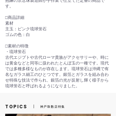
熟練の京念珠製造師が手作業で仕立てた定番の商品で
す。
□商品詳細
素材
主玉：ピンク琉球蛍石
ゴムの色：白
□素材の特徴
・琉球蛍石
古代エジプトや古代ローマ貴族がアクセサリーや、時に
は黄金などと同等に扱われたとんぼ玉の一種です。現代
では多種多様なものが存在します。琉球蛍石は沖縄で有
名なガラス細工のひとつです。銀箔とガラスを組み合わ
せ特殊な技法で作られ、銀箔の光が反射し輝く様子から
琉球蛍石と呼ばれるようになりました。
TOPICS
神戸珠数店特集