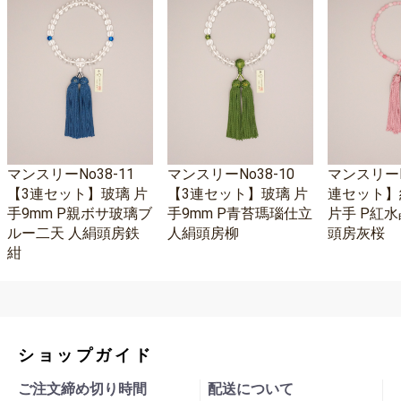
マンスリーNo38-11
マンスリーNo38-10
マンスリーNo
【3連セット】玻璃 片
【3連セット】玻璃 片
連セット】
手9mm P親ボサ玻璃ブ
手9mm P青苔瑪瑙仕立
片手 P紅水
ルー二天 人絹頭房鉄
人絹頭房柳
頭房灰桜
紺
ショップガイド
ご注文締め切り時間
配送について