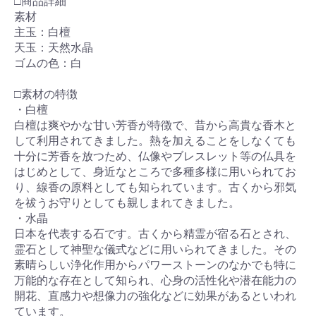
□商品詳細
素材
主玉：白檀
天玉：天然水晶
ゴムの色：白
□素材の特徴
・白檀
白檀は爽やかな甘い芳香が特徴で、昔から高貴な香木と
して利用されてきました。熱を加えることをしなくても
十分に芳香を放つため、仏像やブレスレット等の仏具を
はじめとして、身近なところで多種多様に用いられてお
り、線香の原料としても知られています。古くから邪気
を祓うお守りとしても親しまれてきました。
・水晶
日本を代表する石です。古くから精霊が宿る石とされ、
霊石として神聖な儀式などに用いられてきました。その
素晴らしい浄化作用からパワーストーンのなかでも特に
万能的な存在として知られ、心身の活性化や潜在能力の
開花、直感力や想像力の強化などに効果があるといわれ
ています。