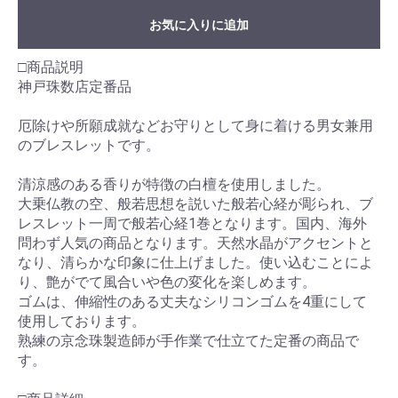
お気に入りに追加
□商品説明
神戸珠数店定番品
厄除けや所願成就などお守りとして身に着ける男女兼用
のブレスレットです。
清涼感のある香りが特徴の白檀を使用しました。
大乗仏教の空、般若思想を説いた般若心経が彫られ、ブ
レスレット一周で般若心経1巻となります。国内、海外
問わず人気の商品となります。天然水晶がアクセントと
なり、清らかな印象に仕上げました。使い込むことによ
り、艶がでて風合いや色の変化を楽しめます。
ゴムは、伸縮性のある丈夫なシリコンゴムを4重にして
使用しております。
熟練の京念珠製造師が手作業で仕立てた定番の商品で
す。