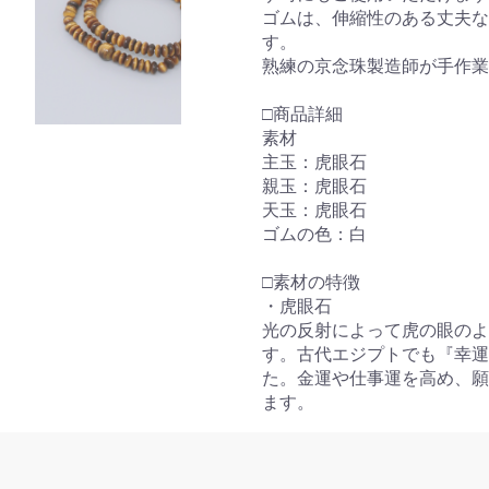
ゴムは、伸縮性のある丈夫な
す。
熟練の京念珠製造師が手作業
□商品詳細
素材
主玉：虎眼石
親玉：虎眼石
天玉：虎眼石
ゴムの色：白
□素材の特徴
・虎眼石
光の反射によって虎の眼のよ
す。古代エジプトでも『幸運
お買い物を続ける
カートへ進む
た。金運や仕事運を高め、願
ます。