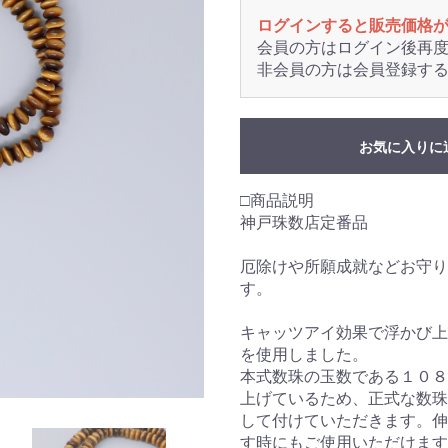
ログインすると販売価格
会員の方はログイン後再
非会員の方は会員登録す
お気に入りに
□商品説明
神戸珠数店定番品
厄除けや所願成就などお守り
す。
キャッツアイ効果で浮かび上
を使用しました。
本式数珠の玉数である１０８
上げているため、正式な数珠
して付けていただきます。伸
す時にもご使用いただけます