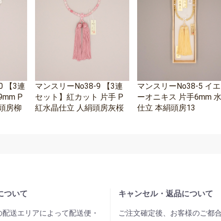
0 【3連
マンスリーNo38-9 【3連
マンスリーNo38-5 イ
mm P
セット】紅カット 片手 P
ーオニキス 片手6mm 
頭房柳
紅水晶仕立 人絹頭房灰桜
仕立 本絹頭房13
について
キャンセル・返品について
の配送エリアによって配送便・
ご注文確定後、お客様のご都