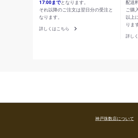
17:00まで
となります。
配送
それ以降のご注文は翌日分の受注と
ご購
なります。
以上
りま
詳しくはこちら
詳し
神戸珠数店について