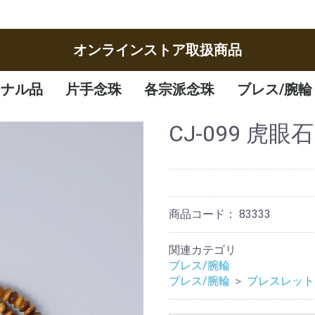
オンラインストア取扱商品
ジナル品
片手念珠
各宗派念珠
ブレス/腕輪
女性
男性
子供
曹洞宗
臨済宗
八宗
天台宗
真言宗
日蓮宗
浄土宗
浄土真宗
腕輪
ブレスレット
CJ-099 虎眼
商品コード：
83333
関連カテゴリ
ブレス/腕輪
ブレス/腕輪
＞
ブレスレット