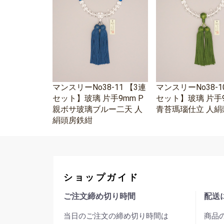
マンスリーNo38-11 【3連
マンスリーNo38-1
セット】玻璃 片手9mm P
セット】玻璃 片手9
親ボサ玻璃ブルー二天 人
青苔瑪瑙仕立 人絹
絹頭房鉄紺
ショップガイド
ご注文締め切り時間
配送
当日のご注文の締め切り時間は
商品