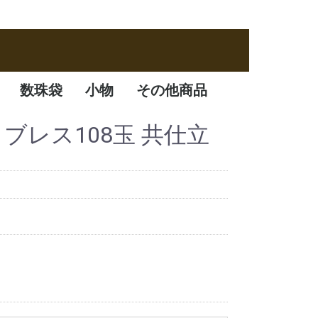
数珠袋
小物
その他商品
数珠袋
ふくさ
アクセサリー
数珠箱
石 ブレス108玉 共仕立