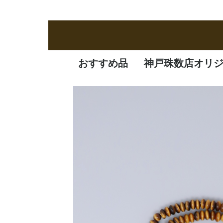
おすすめ品
神戸珠数店オリ
新商品
定番品
逸品
特価品
オリジナル品
一凛
清水焼