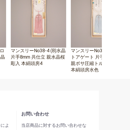
エロ
マンスリーNo38-4 (B)水晶
マンスリーNo38-3 ホワイ
水晶
片手8mm 共仕立 親水晶桜
トアゲート 片手8mm 水晶
彫入 本絹頭房4
親ボサ圧縮トルコ石二天
本絹頭房水色
お問い合わせ
合によ
当店商品に対するお問い合わせな