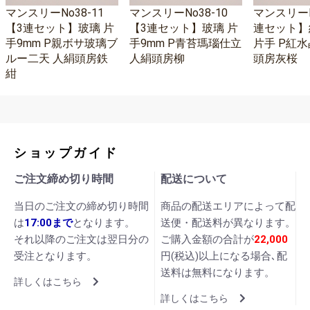
マンスリーNo38-11
マンスリーNo38-10
マンスリーNo
【3連セット】玻璃 片
【3連セット】玻璃 片
連セット】
手9mm P親ボサ玻璃ブ
手9mm P青苔瑪瑙仕立
片手 P紅水
ルー二天 人絹頭房鉄
人絹頭房柳
頭房灰桜
紺
ショップガイド
ご注文締め切り時間
配送について
当日のご注文の締め切り時間
商品の配送エリアによって配
は
17:00まで
となります。
送便・配送料が異なります。
それ以降のご注文は翌日分の
ご購入金額の合計が
22,000
受注となります。
円(税込)以上になる場合､配
送料は無料になります。
詳しくはこちら
詳しくはこちら