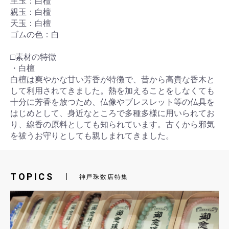
主玉：白檀
親玉：白檀
天玉：白檀
ゴムの色：白
□素材の特徴
・白檀
白檀は爽やかな甘い芳香が特徴で、昔から高貴な香木と
して利用されてきました。熱を加えることをしなくても
十分に芳香を放つため、仏像やブレスレット等の仏具を
はじめとして、身近なところで多種多様に用いられてお
り、線香の原料としても知られています。古くから邪気
を祓うお守りとしても親しまれてきました。
TOPICS
神戸珠数店特集
お買い物を続ける
カートへ進む