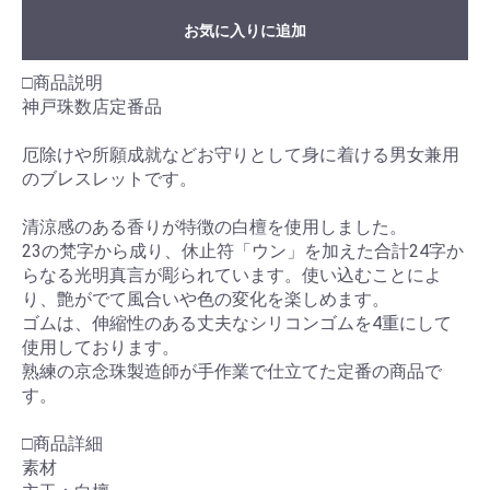
お気に入りに追加
□商品説明
神戸珠数店定番品
厄除けや所願成就などお守りとして身に着ける男女兼用
のブレスレットです。
清涼感のある香りが特徴の白檀を使用しました。
23の梵字から成り、休止符「ウン」を加えた合計24字か
らなる光明真言が彫られています。使い込むことによ
り、艶がでて風合いや色の変化を楽しめます。
ゴムは、伸縮性のある丈夫なシリコンゴムを4重にして
使用しております。
熟練の京念珠製造師が手作業で仕立てた定番の商品で
す。
□商品詳細
素材