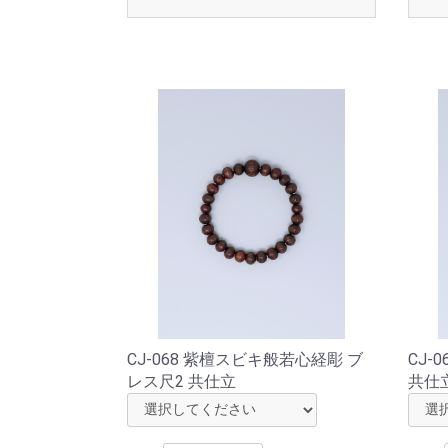
CJ-068 紫檀スビキ般若心経彫 ブ
CJ-
レス尺2 共仕立
共仕