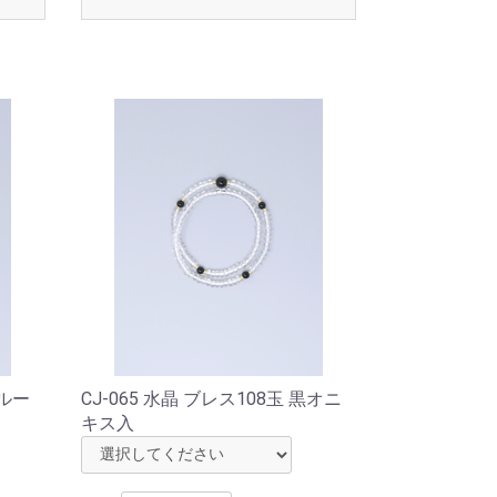
ブルー
CJ-065 水晶 ブレス108玉 黒オニ
キス入