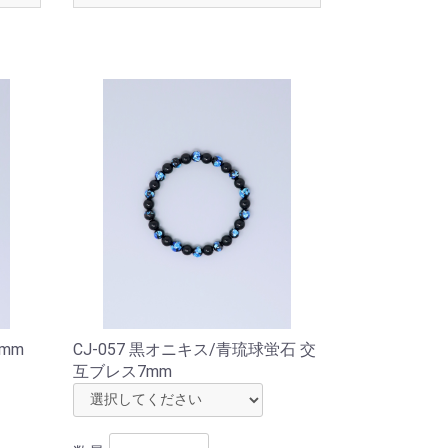
0mm
CJ-057 黒オニキス/青琉球蛍石 交
互ブレス7mm