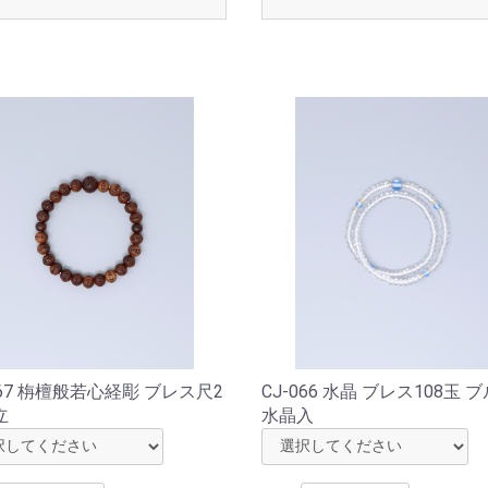
067 栴檀般若心経彫 ブレス尺2
CJ-066 水晶 ブレス108玉 
立
水晶入