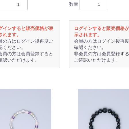
数量
グインすると販売価格が表
ログインすると販売価格
されます。
示されます。
員の方はログイン後再度ご
会員の方はログイン後再
認ください。
確認ください。
会員の方は会員登録すると
非会員の方は会員登録す
確認いただけます。
ご確認いただけます。