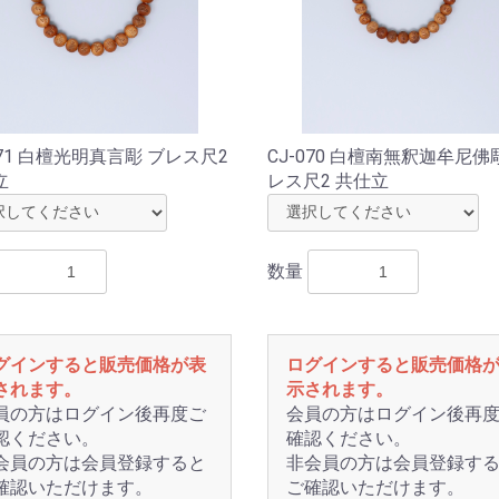
071 白檀光明真言彫 ブレス尺2
CJ-070 白檀南無釈迦牟尼佛
立
レス尺2 共仕立
数量
グインすると販売価格が表
ログインすると販売価格
されます。
示されます。
員の方はログイン後再度ご
会員の方はログイン後再
認ください。
確認ください。
会員の方は会員登録すると
非会員の方は会員登録す
確認いただけます。
ご確認いただけます。