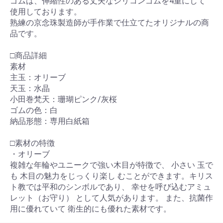
ゴムは、伸縮性のある丈夫なシリコンゴムを4重にして
使用しております。
熟練の京念珠製造師が手作業で仕立てたオリジナルの商
品です。
□商品詳細
素材
主玉：オリーブ
天玉：水晶
小田巻梵天：珊瑚ピンク/灰桜
ゴムの色：白
納品形態：専用白紙箱
□素材の特徴
・オリーブ
複雑な年輪やユニークで強い木目が特徴で、 小さい 玉で
も 木目の魅力をじっくり楽し むことができます。キリス
ト教では平和のシンボルであり、 幸せを呼び込むアミュ
レット（お守り） として人気があります。 また、抗菌作
用に優れていて 衛生的にも優れた素材です。