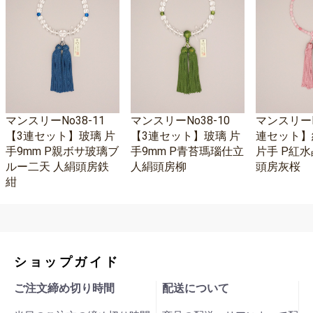
マンスリーNo38-11
マンスリーNo38-10
マンスリーNo
【3連セット】玻璃 片
【3連セット】玻璃 片
連セット】
手9mm P親ボサ玻璃ブ
手9mm P青苔瑪瑙仕立
片手 P紅水
ルー二天 人絹頭房鉄
人絹頭房柳
頭房灰桜
紺
ショップガイド
ご注文締め切り時間
配送について