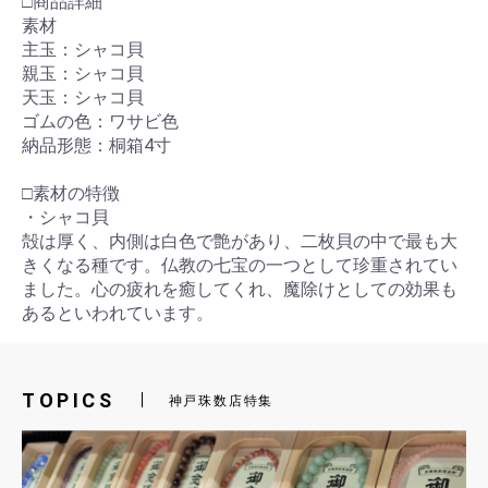
□商品詳細
素材
主玉：シャコ貝
親玉：シャコ貝
天玉：シャコ貝
ゴムの色：ワサビ色
納品形態：桐箱4寸
□素材の特徴
・シャコ貝
殻は厚く、内側は白色で艶があり、二枚貝の中で最も大
きくなる種です。仏教の七宝の一つとして珍重されてい
ました。心の疲れを癒してくれ、魔除けとしての効果も
あるといわれています。
TOPICS
神戸珠数店特集
お買い物を続ける
カートへ進む