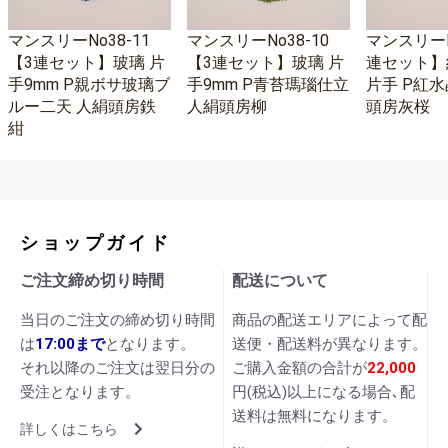
マンスリーNo38-11
マンスリーNo38-10
マンスリーNo
【3連セット】玻璃 片
【3連セット】玻璃 片
連セット】
手9mm P親ボサ玻璃ブ
手9mm P青苔瑪瑙仕立
片手 P紅水
ルー二天 人絹頭房鉄
人絹頭房柳
頭房灰桜
紺
ショップガイド
ご注文締め切り時間
配送について
当日のご注文の締め切り時間
商品の配送エリアによって配
は
17:00まで
となります。
送便・配送料が異なります。
それ以降のご注文は翌日分の
ご購入金額の合計が
22,000
受注となります。
円(税込)以上になる場合､配
送料は無料になります。
詳しくはこちら