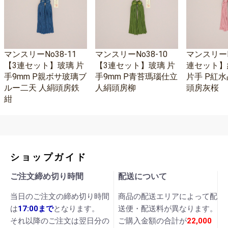
マンスリーNo38-11
マンスリーNo38-10
マンスリーNo
【3連セット】玻璃 片
【3連セット】玻璃 片
連セット】
手9mm P親ボサ玻璃ブ
手9mm P青苔瑪瑙仕立
片手 P紅水
ルー二天 人絹頭房鉄
人絹頭房柳
頭房灰桜
紺
ショップガイド
ご注文締め切り時間
配送について
当日のご注文の締め切り時間
商品の配送エリアによって配
は
17:00まで
となります。
送便・配送料が異なります。
それ以降のご注文は翌日分の
ご購入金額の合計が
22,000