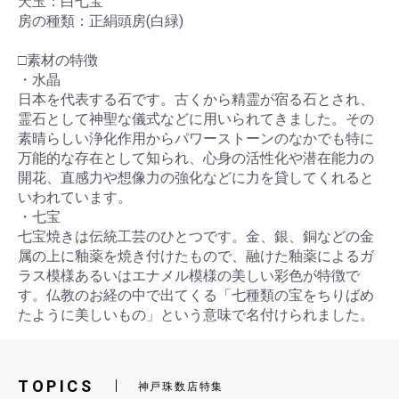
天玉：白七宝
房の種類：正絹頭房(白緑)
□素材の特徴
・水晶
日本を代表する石です。古くから精霊が宿る石とされ、
霊石として神聖な儀式などに用いられてきました。その
素晴らしい浄化作用からパワーストーンのなかでも特に
万能的な存在として知られ、心身の活性化や潜在能力の
開花、直感力や想像力の強化などに力を貸してくれると
いわれています。
・七宝
七宝焼きは伝統工芸のひとつです。金、銀、銅などの金
属の上に釉薬を焼き付けたもので、融けた釉薬によるガ
ラス模様あるいはエナメル模様の美しい彩色が特徴で
す。仏教のお経の中で出てくる「七種類の宝をちりばめ
たように美しいもの」という意味で名付けられました。
TOPICS
神戸珠数店特集