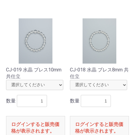
CJ-019 水晶 ブレス10mm
CJ-018 水晶 ブレス8mm 共
共仕立
仕立
数量
数量
ログインすると販売価
ログインすると販売価
格が表示されます。
格が表示されます。