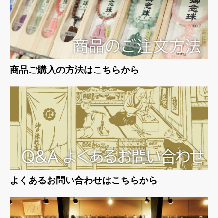
商品ご購入の方法はこちらから
よくあるお問い合わせはこちらから