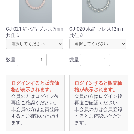
CJ-021 紅水晶 ブレス7mm
CJ-020 水晶 ブレス12mm
共仕立
共仕立
数量
数量
ログインすると販売価
ログインすると販売価
格が表示されます。
格が表示されます。
会員の方はログイン後
会員の方はログイン後
再度ご確認ください。
再度ご確認ください。
非会員の方は会員登録
非会員の方は会員登録
するとご確認いただけ
するとご確認いただけ
ます。
ます。