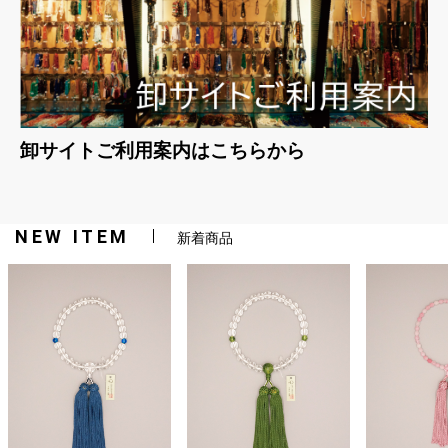
卸サイトご利用案内はこちらから
NEW ITEM
新着商品