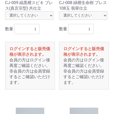
CJ-009 縞黒檀スビキ ブレ
CJ-008 緑檀生命樹 ブレス
ス(真言宗型) 共仕立
108玉 翡翠仕立
数量
数量
ログインすると販売価
ログインすると販売価
格が表示されます。
格が表示されます。
会員の方はログイン後
会員の方はログイン後
再度ご確認ください。
再度ご確認ください。
非会員の方は会員登録
非会員の方は会員登録
するとご確認いただけ
するとご確認いただけ
ます。
ます。