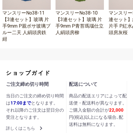
マンスリーNo38-11
マンスリーNo38-10
マンスリーNo
【3連セット】玻璃 片
【3連セット】玻璃 片
連セット】
手9mm P親ボサ玻璃ブ
手9mm P青苔瑪瑙仕立
片手 P紅水
ルー二天 人絹頭房鉄
人絹頭房柳
頭房灰桜
紺
ショップガイド
ご注文締め切り時間
配送について
当日のご注文の締め切り時間
商品の配送エリアによって配
は
17:00まで
となります。
送便・配送料が異なります。
それ以降のご注文は翌日分の
ご購入金額の合計が
22,000
受注となります。
円(税込)以上になる場合､配
送料は無料になります。
詳しくはこちら