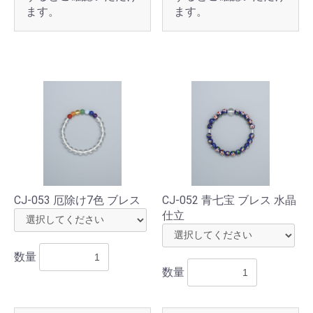
ます。
ます。
CJ-053 厄除け7色 ブレス
CJ-052 青七宝 ブレス 水晶
仕立
数量
数量