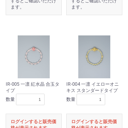
するとご確認いただけ
するとご確認いただけ
ます。
ます。
IR-005 一凛 紅水晶 合玉タ
IR-004 一凛 イエローオニ
イプ
キス スタンダードタイプ
数量
数量
ログインすると販売価
ログインすると販売価
格が表示されます。
格が表示されます。