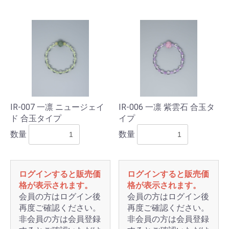
IR-007 一凛 ニュージェイ
IR-006 一凛 紫雲石 合玉タ
ド 合玉タイプ
イプ
数量
数量
ログインすると販売価
ログインすると販売価
格が表示されます。
格が表示されます。
会員の方はログイン後
会員の方はログイン後
再度ご確認ください。
再度ご確認ください。
非会員の方は会員登録
非会員の方は会員登録