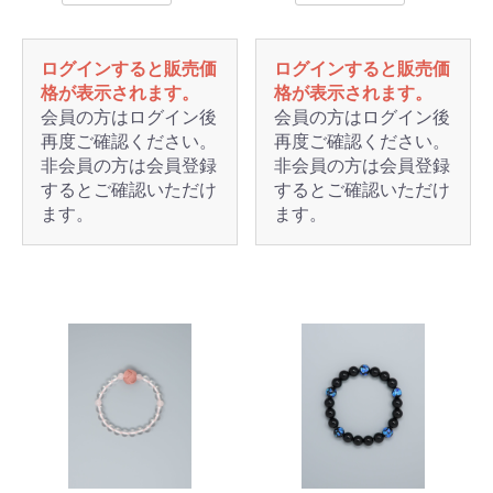
ログインすると販売価
ログインすると販売価
格が表示されます。
格が表示されます。
会員の方はログイン後
会員の方はログイン後
再度ご確認ください。
再度ご確認ください。
非会員の方は会員登録
非会員の方は会員登録
するとご確認いただけ
するとご確認いただけ
ます。
ます。