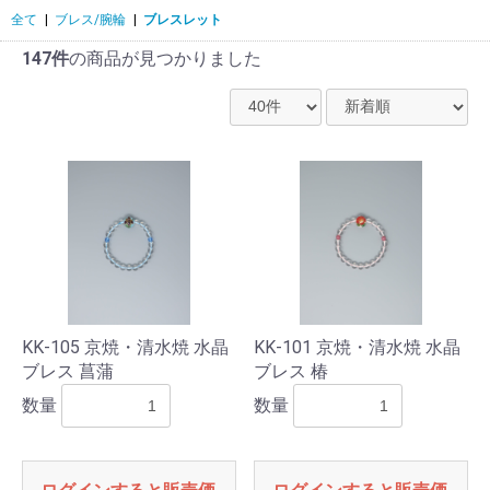
全て
|
ブレス/腕輪
|
ブレスレット
147件
の商品が見つかりました
KK-105 京焼・清水焼 水晶
KK-101 京焼・清水焼 水晶
ブレス 菖蒲
ブレス 椿
数量
数量