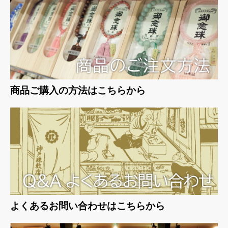
商品ご購入の方法はこちらから
よくあるお問い合わせはこちらから