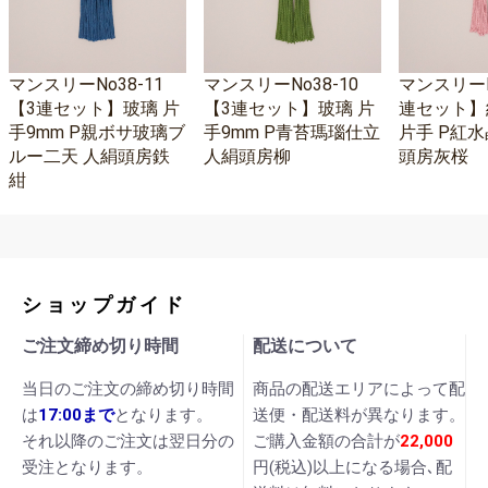
マンスリーNo38-11
マンスリーNo38-10
マンスリーNo
【3連セット】玻璃 片
【3連セット】玻璃 片
連セット】
手9mm P親ボサ玻璃ブ
手9mm P青苔瑪瑙仕立
片手 P紅水
ルー二天 人絹頭房鉄
人絹頭房柳
頭房灰桜
紺
ショップガイド
ご注文締め切り時間
配送について
当日のご注文の締め切り時間
商品の配送エリアによって配
は
17:00まで
となります。
送便・配送料が異なります。
それ以降のご注文は翌日分の
ご購入金額の合計が
22,000
受注となります。
円(税込)以上になる場合､配