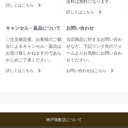
送料は無料になります。
詳しくはこちら
詳しくはこちら
キャンセル・返品について
お問い合わせ
ご注文確定後、お客様のご都
当店商品に対するお問い合わ
合によるキャンセル・返品は
せなど、下記リンク先のフォ
お受け致しかねますのであら
ームよりお気軽にお問い合わ
かじめご了承ください。
せください。
詳しくはこちら
お問い合わせはこちら
神戸珠数店について