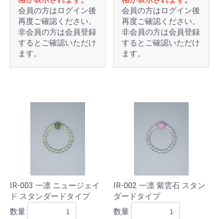
会員の方はログイン後
会員の方はログイン後
再度ご確認ください。
再度ご確認ください。
非会員の方は会員登録
非会員の方は会員登録
するとご確認いただけ
するとご確認いただけ
ます。
ます。
IR-003 一凛 ニュージェイ
IR-002 一凛 紫雲石 スタン
ド スタンダードタイプ
ダードタイプ
数量
数量