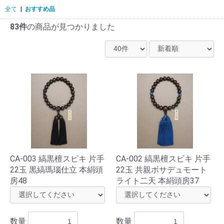
全て
|
おすすめ品
83件
の商品が見つかりました
CA-003 縞黒檀スビキ 片手
CA-002 縞黒檀スビキ 片手
22玉 黒縞瑪瑙仕立 本絹頭
22玉 共親ボサデュモート
房48
ライト二天 本絹頭房37
数量
数量