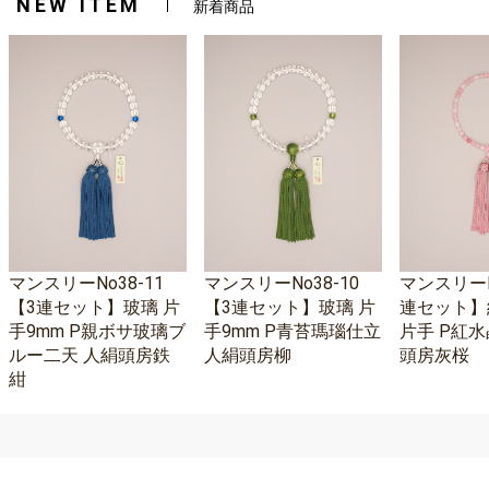
NEW ITEM
新着商品
マンスリーNo38-11
マンスリーNo38-10
マンスリーNo
【3連セット】玻璃 片
【3連セット】玻璃 片
連セット】
手9mm P親ボサ玻璃ブ
手9mm P青苔瑪瑙仕立
片手 P紅水
ルー二天 人絹頭房鉄
人絹頭房柳
頭房灰桜
紺