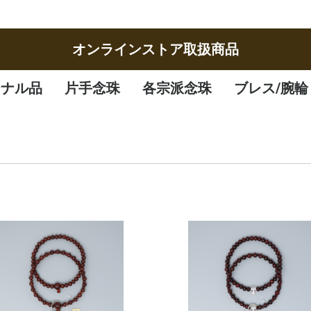
オンラインストア取扱商品
ジナル品
片手念珠
各宗派念珠
ブレス/腕輪
女性
男性
子供
曹洞宗
臨済宗
八宗
天台宗
真言宗
日蓮宗
浄土宗
浄土真宗
腕輪
ブレスレット