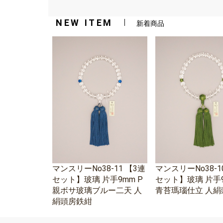
NEW ITEM
新着商品
マンスリーNo38-11 【3連
マンスリーNo38-1
セット】玻璃 片手9mm P
セット】玻璃 片手9
親ボサ玻璃ブルー二天 人
青苔瑪瑙仕立 人絹
絹頭房鉄紺