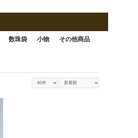
数珠袋
小物
その他商品
数珠袋
ふくさ
アクセサリー
数珠箱