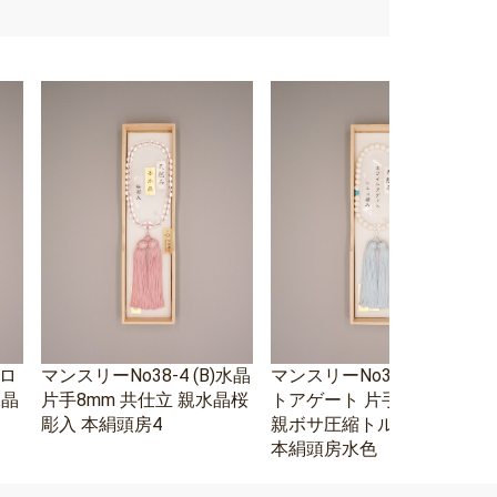
エロ
マンスリーNo38-4 (B)水晶
マンスリーNo38-3 ホワイ
水晶
片手8mm 共仕立 親水晶桜
トアゲート 片手8mm 水晶
彫入 本絹頭房4
親ボサ圧縮トルコ石二天
本絹頭房水色