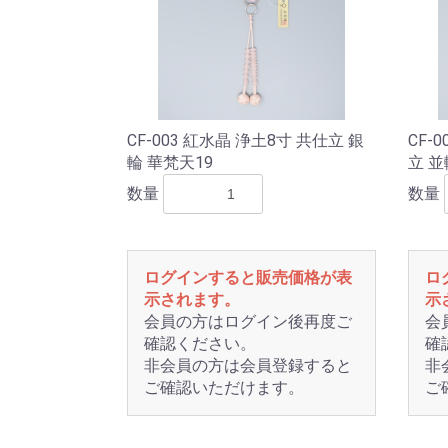
CF-003 紅水晶 浄土8寸 共仕立 銀
CF-
輪 華梵天19
立 並
数量
数量
ログインすると販売価格が表
ロ
示されます。
示
会員の方はログイン後再度ご
会
確認ください。
確
非会員の方は会員登録すると
非
ご確認いただけます。
ご