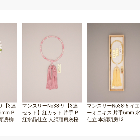
0 【3連
マンスリーNo38-9 【3連
マンスリーNo38-5 イ
mm P
セット】紅カット 片手 P
ーオニキス 片手6mm 
頭房柳
紅水晶仕立 人絹頭房灰桜
仕立 本絹頭房13