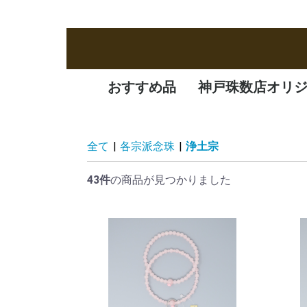
おすすめ品
神戸珠数店オリ
新商品
定番品
逸品
特価品
オリジナル品
一凛
清水焼
全て
|
各宗派念珠
|
浄土宗
43件
の商品が見つかりました