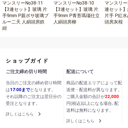
マンスリーNo38-11
マンスリーNo38-10
マンスリーNo
【3連セット】玻璃 片
【3連セット】玻璃 片
連セット】
手9mm P親ボサ玻璃ブ
手9mm P青苔瑪瑙仕立
片手 P紅水
ルー二天 人絹頭房鉄
人絹頭房柳
頭房灰桜
紺
ショップガイド
ご注文締め切り時間
配送について
当日のご注文の締め切り時間
商品の配送エリアによって配
は
17:00まで
となります。
送便・配送料が異なります。
それ以降のご注文は翌日分の
ご購入金額の合計が
22,000
受注となります。
円(税込)以上になる場合､配
送料は無料になります。
詳しくはこちら
詳しくはこちら