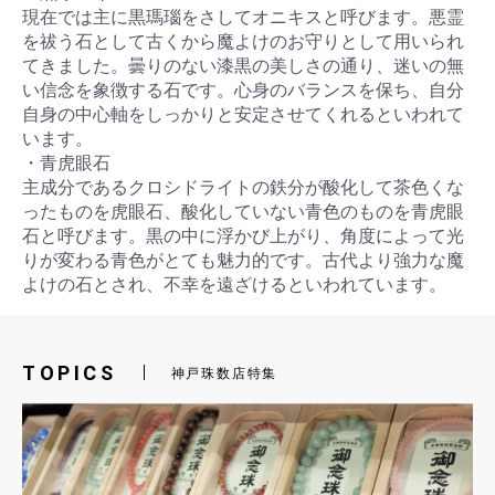
現在では主に黒瑪瑙をさしてオニキスと呼びます。悪霊
を祓う石として古くから魔よけのお守りとして用いられ
てきました。曇りのない漆黒の美しさの通り、迷いの無
い信念を象徴する石です。心身のバランスを保ち、自分
自身の中心軸をしっかりと安定させてくれるといわれて
います。
・青虎眼石
主成分であるクロシドライトの鉄分が酸化して茶色くな
ったものを虎眼石、酸化していない青色のものを青虎眼
お買い物を続ける
カートへ進む
石と呼びます。黒の中に浮かび上がり、角度によって光
りが変わる青色がとても魅力的です。古代より強力な魔
よけの石とされ、不幸を遠ざけるといわれています。
TOPICS
神戸珠数店特集