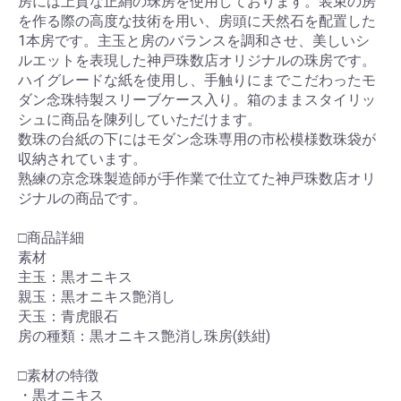
房には上質な正絹の珠房を使用しております。装束の房
を作る際の高度な技術を用い、房頭に天然石を配置した
1本房です。主玉と房のバランスを調和させ、美しいシ
ルエットを表現した神戸珠数店オリジナルの珠房です。
ハイグレードな紙を使用し、手触りにまでこだわったモ
ダン念珠特製スリーブケース入り。箱のままスタイリッ
シュに商品を陳列していただけます。
数珠の台紙の下にはモダン念珠専用の市松模様数珠袋が
収納されています。
熟練の京念珠製造師が手作業で仕立てた神戸珠数店オリ
ジナルの商品です。
□商品詳細
素材
主玉：黒オニキス
親玉：黒オニキス艶消し
天玉：青虎眼石
房の種類：黒オニキス艶消し珠房(鉄紺)
□素材の特徴
・黒オニキス