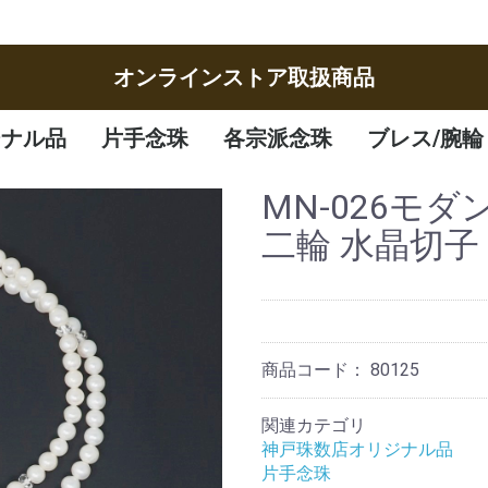
オンラインストア取扱商品
ジナル品
片手念珠
各宗派念珠
ブレス/腕輪
女性
男性
子供
曹洞宗
臨済宗
八宗
天台宗
真言宗
日蓮宗
浄土宗
浄土真宗
腕輪
ブレスレット
MN-026モ
二輪 水晶切子
商品コード：
80125
関連カテゴリ
神戸珠数店オリジナル品
片手念珠