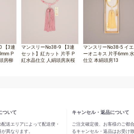
0 【3連
マンスリーNo38-9 【3連
マンスリーNo38-5 イ
mm P
セット】紅カット 片手 P
ーオニキス 片手6mm 
頭房柳
紅水晶仕立 人絹頭房灰桜
仕立 本絹頭房13
について
キャンセル・返品について
の配送エリアによって配送便・
ご注文確定後、お客様のご都
料が異なります。
るキャンセル・返品はお受け