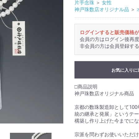
片手念珠
＞
女性
神戸珠数店オリジナル品
＞
ログインすると販売価格
会員の方はログイン後再
非会員の方は会員登録す
お気に入りに
□商品説明
神戸珠数店オリジナル商品
京都の数珠製造卸として10
統の継承と発展」というテー
構築し作り上げた今までにな
宗派を問わずお使いいただけ