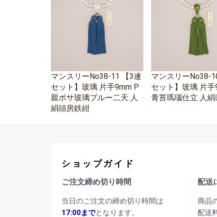
マンスリーNo38-11 【3連
マンスリーNo38-1
セット】玻璃 片手9mm P
セット】玻璃 片手9
親ボサ玻璃ブルー二天 人
青苔瑪瑙仕立 人絹
絹頭房鉄紺
ショップガイド
ご注文締め切り時間
配送
当日のご注文の締め切り時間は
商品
17:00まで
となります。
配送