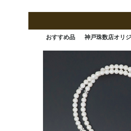
おすすめ品
神戸珠数店オリ
新商品
定番品
逸品
特価品
オリジナル品
一凛
清水焼