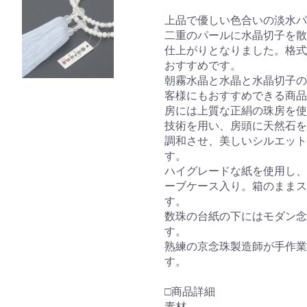
上品で優しい色合いの淡水
二重のパールに水晶切子を散
仕上がりとなりました。格式
おすすめです。
朝霧水晶と水晶と水晶切子の
客様にもおすすめできる商品
房には上質な正絹の珠房を使
技術を用い、房頭に天然石を
調和させ、美しいシルエット
す。
ハイグレードな紙を使用し、
ーブケース入り。箱のままス
す。
数珠の台紙の下にはモダン念
す。
熟練の京念珠製造師が手作業
す。
□商品詳細
素材