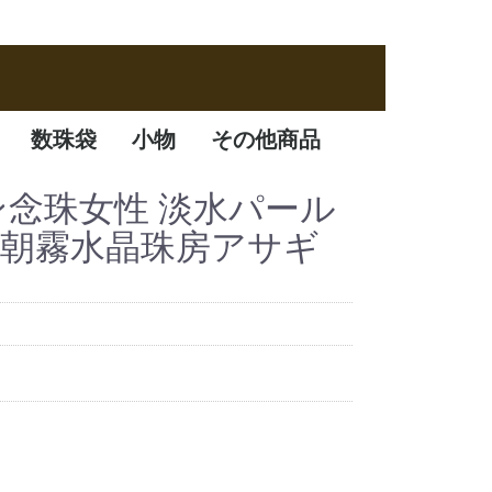
数珠袋
小物
その他商品
数珠袋
ふくさ
アクセサリー
数珠箱
ダン念珠女性 淡水パール
 朝霧水晶珠房アサギ