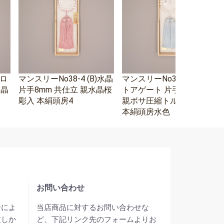
エロ
マンスリーNo38-4 (B)水晶
マンスリーNo38-3 ホワイ
水晶
片手8mm 共仕立 親水晶桜
トアゲート 片手8mm 水晶
彫入 本絹頭房4
親ボサ圧縮トルコ石二天
本絹頭房水色
お問い合わせ
合によ
当店商品に対するお問い合わせな
致しか
ど、下記リンク先のフォームよりお