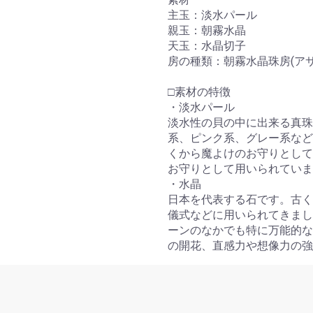
主玉：淡水パール
親玉：朝霧水晶
天玉：水晶切子
房の種類：朝霧水晶珠房(アサ
お買い物を続ける
カートへ進む
□素材の特徴
・淡水パール
淡水性の貝の中に出来る真珠
系、ピンク系、グレー系など
くから魔よけのお守りとして
お守りとして用いられていま
・水晶
日本を代表する石です。古く
儀式などに用いられてきまし
ーンのなかでも特に万能的な
の開花、直感力や想像力の強