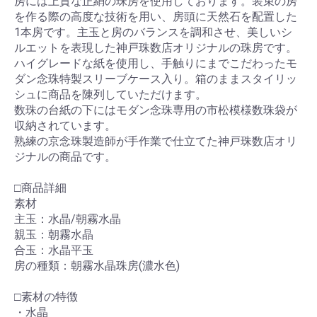
房には上質な正絹の珠房を使用しております。装束の房
を作る際の高度な技術を用い、房頭に天然石を配置した
1本房です。主玉と房のバランスを調和させ、美しいシ
ルエットを表現した神戸珠数店オリジナルの珠房です。
ハイグレードな紙を使用し、手触りにまでこだわったモ
ダン念珠特製スリーブケース入り。箱のままスタイリッ
シュに商品を陳列していただけます。
数珠の台紙の下にはモダン念珠専用の市松模様数珠袋が
収納されています。
熟練の京念珠製造師が手作業で仕立てた神戸珠数店オリ
ジナルの商品です。
□商品詳細
素材
主玉：水晶/朝霧水晶
親玉：朝霧水晶
合玉：水晶平玉
房の種類：朝霧水晶珠房(濃水色)
□素材の特徴
・水晶