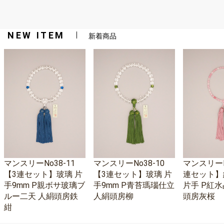
NEW ITEM
新着商品
マンスリーNo38-11
マンスリーNo38-10
マンスリーNo
【3連セット】玻璃 片
【3連セット】玻璃 片
連セット】
手9mm P親ボサ玻璃ブ
手9mm P青苔瑪瑙仕立
片手 P紅水
ルー二天 人絹頭房鉄
人絹頭房柳
頭房灰桜
紺