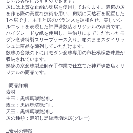
しのお客様におすすめできます。
房には上質な正絹の珠房を使用しております。装束の房
を作る際の高度な技術を用い、房頭に天然石を配置した
1本房です。主玉と房のバランスを調和させ、美しいシ
ルエットを表現した神戸珠数店オリジナルの珠房です。
ハイグレードな紙を使用し、手触りにまでこだわったモ
ダン念珠特製スリーブケース入り。箱のままスタイリッ
シュに商品を陳列していただけます。
数珠の台紙の下にはモダン念珠専用の市松模様数珠袋が
収納されています。
熟練の京念珠製造師が手作業で仕立てた神戸珠数店オリ
ジナルの商品です。
□商品詳細
素材
主玉：黒縞瑪瑙艶消し
親玉：黒縞瑪瑙艶消し
天玉：黒縞瑪瑙艶消し
房の種類：艶消し黒縞瑪瑙珠房(グレー)
□素材の特徴