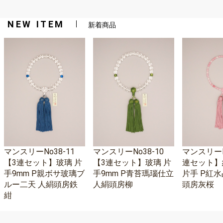
NEW ITEM
新着商品
マンスリーNo38-11
マンスリーNo38-10
マンスリーNo
【3連セット】玻璃 片
【3連セット】玻璃 片
連セット】
手9mm P親ボサ玻璃ブ
手9mm P青苔瑪瑙仕立
片手 P紅水
ルー二天 人絹頭房鉄
人絹頭房柳
頭房灰桜
紺