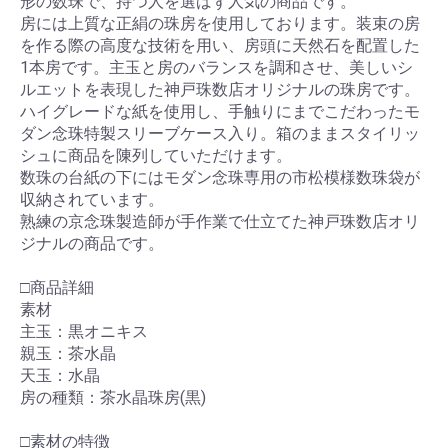
形の数珠で、持つ人を選ばず人気の商品です。
房には上質な正絹の珠房を使用しております。装束の房
を作る際の高度な技術を用い、房頭に天然石を配置した
1本房です。主玉と房のバランスを調和させ、美しいシ
ルエットを表現した神戸珠数店オリジナルの珠房です。
ハイグレードな紙を使用し、手触りにまでこだわったモ
ダン念珠特製スリーブケース入り。箱のままスタイリッ
シュに商品を陳列していただけます。
数珠の台紙の下にはモダン念珠専用の市松模様数珠袋が
収納されています。
熟練の京念珠製造師が手作業で仕立てた神戸珠数店オリ
ジナルの商品です。
□商品詳細
素材
主玉：黒オニキス
親玉：茶水晶
天玉：水晶
房の種類：茶水晶珠房(黒)
□素材の特徴