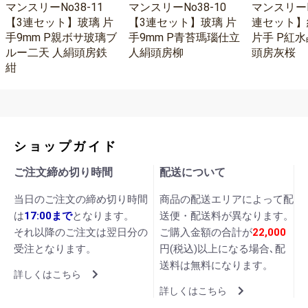
マンスリーNo38-11
マンスリーNo38-10
マンスリーNo
【3連セット】玻璃 片
【3連セット】玻璃 片
連セット】
手9mm P親ボサ玻璃ブ
手9mm P青苔瑪瑙仕立
片手 P紅水
ルー二天 人絹頭房鉄
人絹頭房柳
頭房灰桜
紺
ショップガイド
ご注文締め切り時間
配送について
当日のご注文の締め切り時間
商品の配送エリアによって配
は
17:00まで
となります。
送便・配送料が異なります。
それ以降のご注文は翌日分の
ご購入金額の合計が
22,000
受注となります。
円(税込)以上になる場合､配
送料は無料になります。
詳しくはこちら
詳しくはこちら