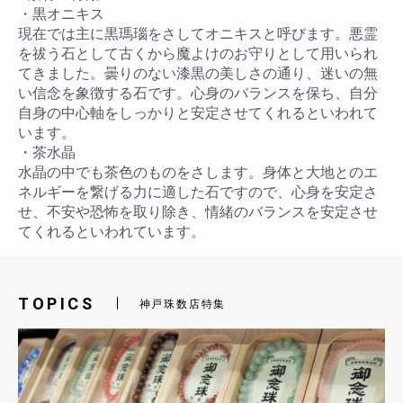
・黒オニキス
現在では主に黒瑪瑙をさしてオニキスと呼びます。悪霊
を祓う石として古くから魔よけのお守りとして用いられ
てきました。曇りのない漆黒の美しさの通り、迷いの無
い信念を象徴する石です。心身のバランスを保ち、自分
自身の中心軸をしっかりと安定させてくれるといわれて
います。
・茶水晶
水晶の中でも茶色のものをさします。身体と大地とのエ
お買い物を続ける
カートへ進む
ネルギーを繋げる力に適した石ですので、心身を安定さ
せ、不安や恐怖を取り除き、情緒のバランスを安定させ
てくれるといわれています。
TOPICS
神戸珠数店特集