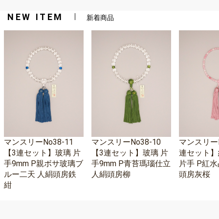
NEW ITEM
新着商品
マンスリーNo38-11
マンスリーNo38-10
マンスリーNo
【3連セット】玻璃 片
【3連セット】玻璃 片
連セット】
手9mm P親ボサ玻璃ブ
手9mm P青苔瑪瑙仕立
片手 P紅水
ルー二天 人絹頭房鉄
人絹頭房柳
頭房灰桜
紺