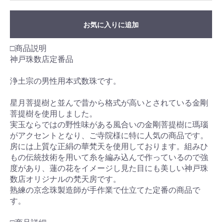
お気に入りに追加
□商品説明
神戸珠数店定番品
浄土宗の男性用本式数珠です。
星月菩提樹と並んで昔から格式が高いとされている金剛
菩提樹を使用しました。
実玉ならではの野性味がある風合いの金剛菩提樹に瑪瑙
がアクセントとなり、ご寺院様に特に人気の商品です。
房には上質な正絹の華梵天を使用しております。組みひ
もの伝統技術を用いて糸を編み込んで作っているので強
度があり、蓮の花をイメージし見た目にも美しい神戸珠
数店オリジナルの梵天房です。
熟練の京念珠製造師が手作業で仕立てた定番の商品で
す。