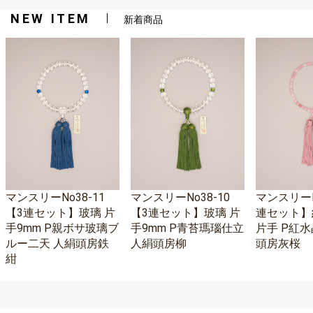
NEW ITEM
新着商品
マンスリーNo38-11
マンスリーNo38-10
マンスリーNo
【3連セット】玻璃 片
【3連セット】玻璃 片
連セット】
手9mm P親ボサ玻璃ブ
手9mm P青苔瑪瑙仕立
片手 P紅水
ルー二天 人絹頭房鉄
人絹頭房柳
頭房灰桜
紺