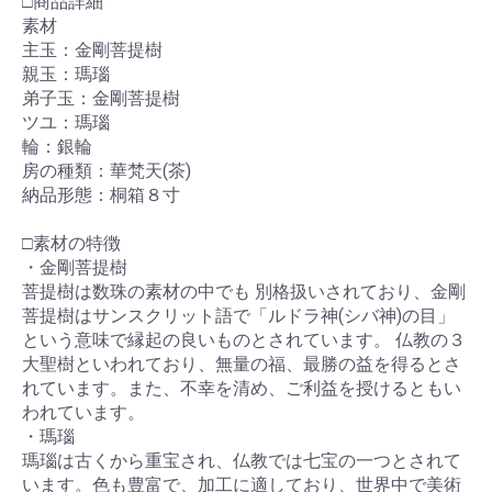
□商品詳細
素材
主玉：金剛菩提樹
親玉：瑪瑙
弟子玉：金剛菩提樹
ツユ：瑪瑙
輪：銀輪
房の種類：華梵天(茶)
納品形態：桐箱８寸
□素材の特徴
・金剛菩提樹
菩提樹は数珠の素材の中でも 別格扱いされており、金剛
菩提樹はサンスクリット語で「ルドラ神(シバ神)の目」
という意味で縁起の良いものとされています。 仏教の３
大聖樹といわれており、無量の福、最勝の益を得るとさ
れています。また、不幸を清め、ご利益を授けるともい
われています。
・瑪瑙
瑪瑙は古くから重宝され、仏教では七宝の一つとされて
います。色も豊富で、加工に適しており、世界中で美術