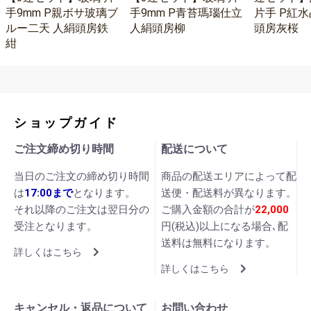
手9mm P親ボサ玻璃ブ
手9mm P青苔瑪瑙仕立
片手 P紅水
ルー二天 人絹頭房鉄
人絹頭房柳
頭房灰桜
紺
ショップガイド
ご注文締め切り時間
配送について
当日のご注文の締め切り時間
商品の配送エリアによって配
は
17:00まで
となります。
送便・配送料が異なります。
それ以降のご注文は翌日分の
ご購入金額の合計が
22,000
受注となります。
円(税込)以上になる場合､配
送料は無料になります。
詳しくはこちら
詳しくはこちら
キャンセル・返品について
お問い合わせ