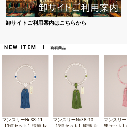
卸サイトご利用案内はこちらから
NEW ITEM
新着商品
マンスリーNo38-11
マンスリーNo38-10
マンスリーNo
【3連セット】玻璃 片
【3連セット】玻璃 片
連セット】