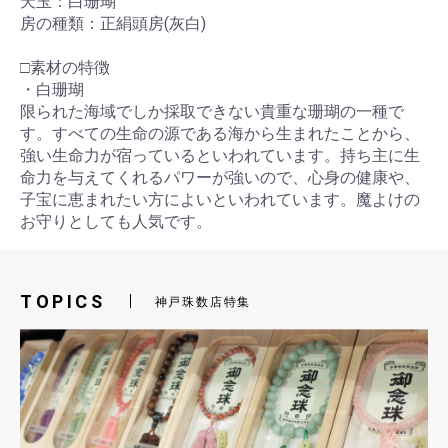
天玉：白珊瑚
房の種類：正絹頭房(灰白)
□素材の特徴
・白珊瑚
限られた海域でしか採取できない貴重な珊瑚の一種で
す。すべての生命の源である海から生まれたことから、
強い生命力が宿っているといわれています。持ち主に生
命力を与えてくれるパワーが強いので、心身の健康や、
子宝に恵まれたい方によいといわれています。魔よけの
お守りとしても人気です。
TOPICS
神戸珠数店特集
お買い物を続ける
カートへ進む