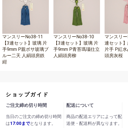
マンスリーNo38-11
マンスリーNo38-10
マンスリーNo
【3連セット】玻璃 片
【3連セット】玻璃 片
連セット】
手9mm P親ボサ玻璃ブ
手9mm P青苔瑪瑙仕立
片手 P紅水
ルー二天 人絹頭房鉄
人絹頭房柳
頭房灰桜
紺
ショップガイド
ご注文締め切り時間
配送について
当日のご注文の締め切り時間
商品の配送エリアによって配
は
17:00まで
となります。
送便・配送料が異なります。