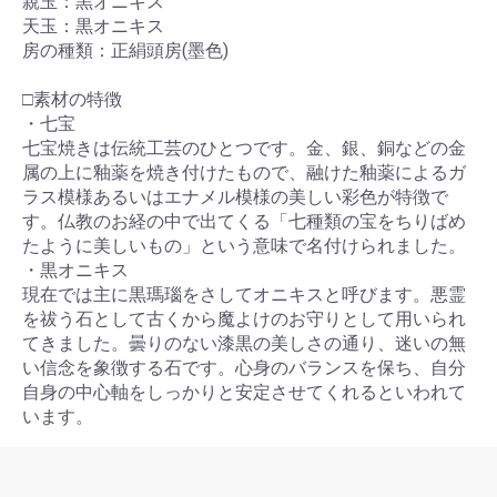
親玉：黒オニキス
天玉：黒オニキス
房の種類：正絹頭房(墨色)
□素材の特徴
・七宝
七宝焼きは伝統工芸のひとつです。金、銀、銅などの金
属の上に釉薬を焼き付けたもので、融けた釉薬によるガ
ラス模様あるいはエナメル模様の美しい彩色が特徴で
す。仏教のお経の中で出てくる「七種類の宝をちりばめ
たように美しいもの」という意味で名付けられました。
・黒オニキス
現在では主に黒瑪瑙をさしてオニキスと呼びます。悪霊
を祓う石として古くから魔よけのお守りとして用いられ
てきました。曇りのない漆黒の美しさの通り、迷いの無
い信念を象徴する石です。心身のバランスを保ち、自分
自身の中心軸をしっかりと安定させてくれるといわれて
います。