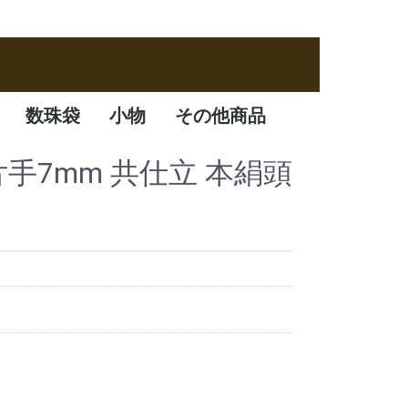
数珠袋
小物
その他商品
数珠袋
ふくさ
アクセサリー
数珠箱
 片手7mm 共仕立 本絹頭