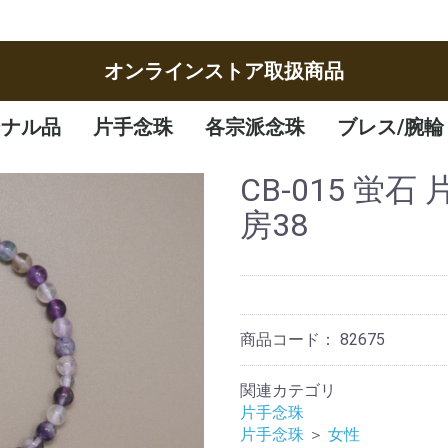
オンラインストア取扱商品
ジナル品
片手念珠
各宗派念珠
ブレス/腕輪
女性
男性
子供
曹洞宗
臨済宗
八宗
天台宗
真言宗
日蓮宗
浄土宗
浄土真宗
腕輪
ブレスレット
CB-015 蛍石
房38
商品コード：
82675
関連カテゴリ
片手念珠
片手念珠
＞
女性