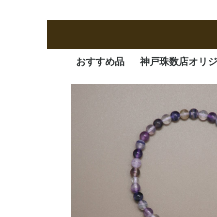
おすすめ品
神戸珠数店オリ
新商品
定番品
逸品
特価品
オリジナル品
一凛
清水焼