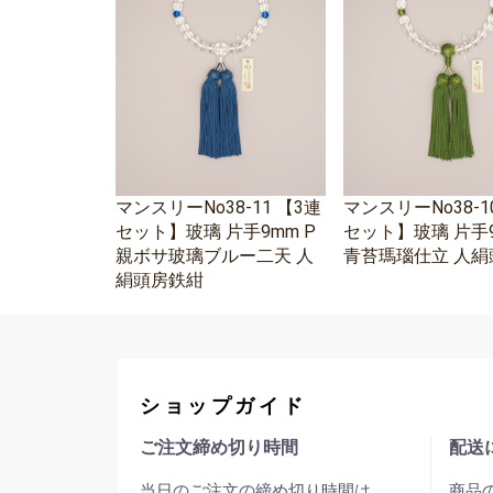
マンスリーNo38-11 【3連
マンスリーNo38-1
セット】玻璃 片手9mm P
セット】玻璃 片手9
親ボサ玻璃ブルー二天 人
青苔瑪瑙仕立 人絹
絹頭房鉄紺
ショップガイド
ご注文締め切り時間
配送
当日のご注文の締め切り時間は
商品