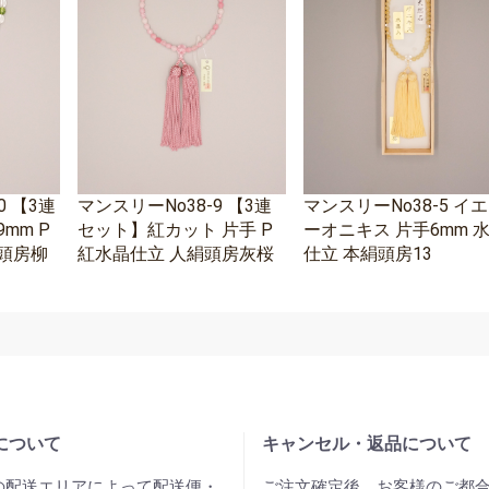
0 【3連
マンスリーNo38-9 【3連
マンスリーNo38-5 イ
mm P
セット】紅カット 片手 P
ーオニキス 片手6mm 
頭房柳
紅水晶仕立 人絹頭房灰桜
仕立 本絹頭房13
について
キャンセル・返品について
の配送エリアによって配送便・
ご注文確定後、お客様のご都