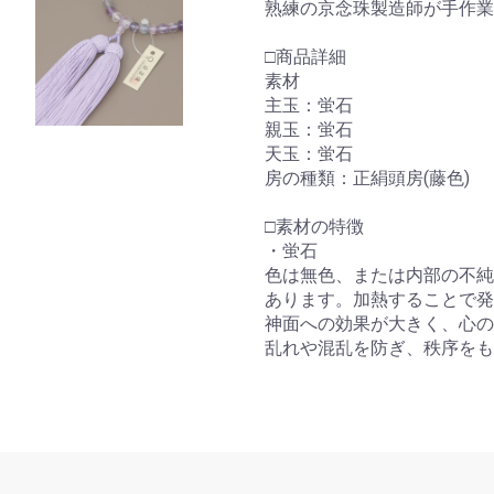
熟練の京念珠製造師が手作業
□商品詳細
素材
主玉：蛍石
親玉：蛍石
天玉：蛍石
房の種類：正絹頭房(藤色)
□素材の特徴
・蛍石
色は無色、または内部の不純
あります。加熱することで発
神面への効果が大きく、心の
乱れや混乱を防ぎ、秩序をも
お買い物を続ける
カートへ進む