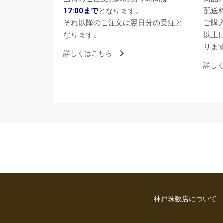
17:00まで
となります。
配送
それ以降のご注文は翌日分の受注と
ご購
なります。
以上
りま
詳しくはこちら
詳し
神戸珠数店について