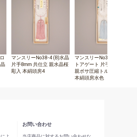
エロ
マンスリーNo38-4 (B)水晶
マンスリーNo38-3 ホワイ
水晶
片手8mm 共仕立 親水晶桜
トアゲート 片手8mm 水晶
彫入 本絹頭房4
親ボサ圧縮トルコ石二天
本絹頭房水色
お問い合わせ
合によ
当店商品に対するお問い合わせな