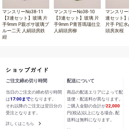
マンスリーNo38-11
マンスリーNo38-10
マンスリーNo
【3連セット】玻璃 片
【3連セット】玻璃 片
連セット】
手9mm P親ボサ玻璃ブ
手9mm P青苔瑪瑙仕立
片手 P紅水
ルー二天 人絹頭房鉄
人絹頭房柳
頭房灰桜
紺
ショップガイド
ご注文締め切り時間
配送について
当日のご注文の締め切り時間
商品の配送エリアによって配
は
17:00まで
となります。
送便・配送料が異なります。
それ以降のご注文は翌日分の
ご購入金額の合計が
22,000
受注となります。
円(税込)以上になる場合､配
送料は無料になります。
詳しくはこちら