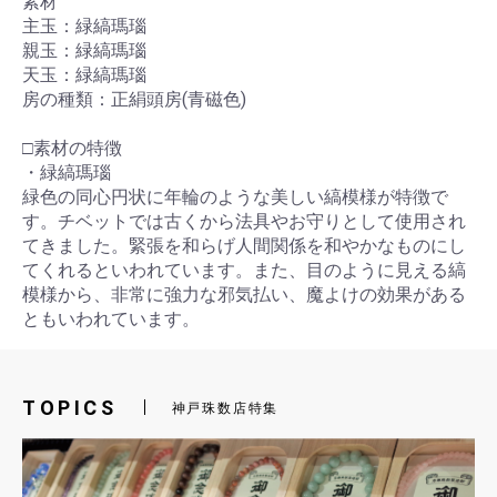
素材
主玉：緑縞瑪瑙
親玉：緑縞瑪瑙
天玉：緑縞瑪瑙
房の種類：正絹頭房(青磁色)
□素材の特徴
・緑縞瑪瑙
緑色の同心円状に年輪のような美しい縞模様が特徴で
す。チベットでは古くから法具やお守りとして使用され
てきました。緊張を和らげ人間関係を和やかなものにし
てくれるといわれています。また、目のように見える縞
模様から、非常に強力な邪気払い、魔よけの効果がある
ともいわれています。
TOPICS
神戸珠数店特集
お買い物を続ける
カートへ進む