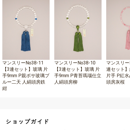
マンスリーNo38-11
マンスリーNo38-10
マンスリーNo
【3連セット】玻璃 片
【3連セット】玻璃 片
連セット】
手9mm P親ボサ玻璃ブ
手9mm P青苔瑪瑙仕立
片手 P紅水
ルー二天 人絹頭房鉄
人絹頭房柳
頭房灰桜
紺
ショップガイド