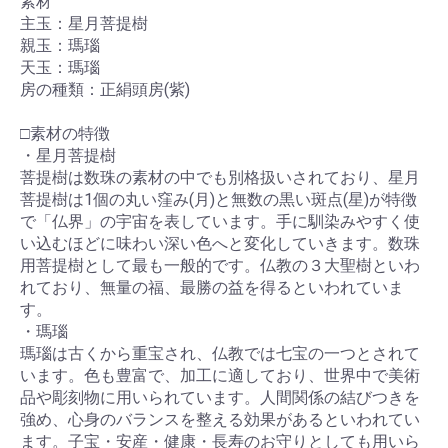
素材
主玉：星月菩提樹
親玉：瑪瑙
天玉：瑪瑙
房の種類：正絹頭房(紫)
□素材の特徴
・星月菩提樹
菩提樹は数珠の素材の中でも別格扱いされており、星月
菩提樹は1個の丸い窪み(月)と無数の黒い斑点(星)が特徴
で「仏界」の宇宙を表しています。手に馴染みやすく使
い込むほどに味わい深い色へと変化していきます。数珠
用菩提樹として最も一般的です。仏教の３大聖樹といわ
れており、無量の福、最勝の益を得るといわれていま
す。
・瑪瑙
瑪瑙は古くから重宝され、仏教では七宝の一つとされて
います。色も豊富で、加工に適しており、世界中で美術
品や彫刻物に用いられています。人間関係の結びつきを
強め、心身のバランスを整える効果があるといわれてい
ます。子宝・安産・健康・長寿のお守りとしても用いら