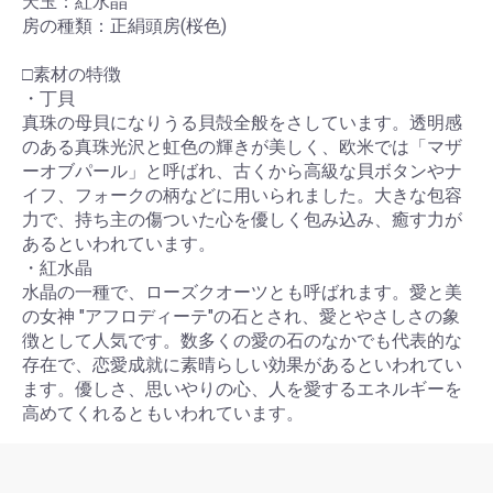
天玉：紅水晶
房の種類：正絹頭房(桜色)
□素材の特徴
・丁貝
真珠の母貝になりうる貝殻全般をさしています。透明感
のある真珠光沢と虹色の輝きが美しく、欧米では「マザ
ーオブパール」と呼ばれ、古くから高級な貝ボタンやナ
イフ、フォークの柄などに用いられました。大きな包容
力で、持ち主の傷ついた心を優しく包み込み、癒す力が
あるといわれています。
・紅水晶
水晶の一種で、ローズクオーツとも呼ばれます。愛と美
の女神 "アフロディーテ"の石とされ、愛とやさしさの象
徴として人気です。数多くの愛の石のなかでも代表的な
存在で、恋愛成就に素晴らしい効果があるといわれてい
ます。優しさ、思いやりの心、人を愛するエネルギーを
高めてくれるともいわれています。