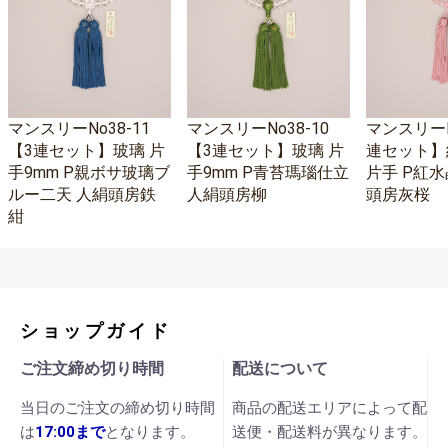
マンスリーNo38-11
マンスリーNo38-10
マンスリーNo
【3連セット】玻璃 片
【3連セット】玻璃 片
連セット】
手9mm P親ボサ玻璃ブ
手9mm P青苔瑪瑙仕立
片手 P紅水
ルー二天 人絹頭房鉄
人絹頭房柳
頭房灰桜
紺
ショップガイド
ご注文締め切り時間
配送について
当日のご注文の締め切り時間
商品の配送エリアによって配
は
17:00まで
となります。
送便・配送料が異なります。