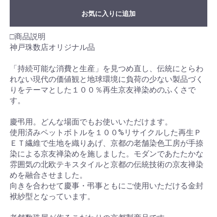
お気に入りに追加
□商品説明
神戸珠数店オリジナル品
「持続可能な消費と生産」を見つめ直し、伝統にとらわ
れない現代の価値観と地球環境に負荷の少ない製品づく
りをテーマとした１００％再生京友禅染めのふくさで
す。
慶弔用。どんな場面でもお使いいただけます。
使用済みペットボトルを１００%リサイクルした再生Ｐ
ＥＴ繊維で生地を織りあげ、京都の老舗染色工房が手捺
染による京友禅染めを施しました。モダンであたたかな
雰囲気の北欧テキスタイルと京都の伝統技術の京友禅染
めを融合させました。
向きを合わせて慶事・弔事ともにご使用いただける金封
袱紗型となっています。