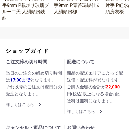
手9mm P親ボサ玻璃ブ
手9mm P青苔瑪瑙仕立
片手 P紅水
ルー二天 人絹頭房鉄
人絹頭房柳
頭房灰桜
紺
ショップガイド
ご注文締め切り時間
配送について
当日のご注文の締め切り時間
商品の配送エリアによって配
は
17:00まで
となります。
送便・配送料が異なります。
それ以降のご注文は翌日分の
ご購入金額の合計が
22,000
受注となります。
円(税込)以上になる場合､配
送料は無料になります。
詳しくはこちら
詳しくはこちら
キャンセル・返品について
お問い合わせ