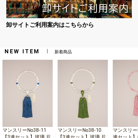
卸サイトご利用案内はこちらから
NEW ITEM
新着商品
マンスリーNo38-11
マンスリーNo38-10
マンスリーNo
【3連セット】玻璃 片
【3連セット】玻璃 片
連セット】