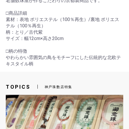
老舗数珠屋が作るこだわりの京都製商品です。
□商品詳細
素材：表地 ポリエステル（100％再生）/裏地 ポリエス
テル（100％再生）
柄：とり／古代紫
サイズ：幅12cm×高さ20cm
□柄の特徴
やわらかい雰囲気の鳥をモチーフにした伝統的な北欧テ
キスタイル柄
TOPICS
神戸珠数店特集
お買い物を続ける
カートへ進む