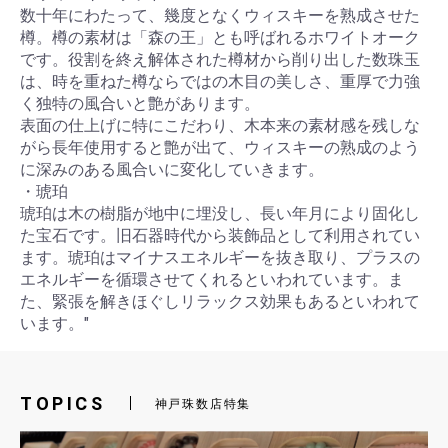
数十年にわたって、幾度となくウィスキーを熟成させた
樽。樽の素材は「森の王」とも呼ばれるホワイトオーク
です。役割を終え解体された樽材から削り出した数珠玉
は、時を重ねた樽ならではの木目の美しさ、重厚で力強
く独特の風合いと艶があります。
表面の仕上げに特にこだわり、木本来の素材感を残しな
がら長年使用すると艶が出て、ウィスキーの熟成のよう
に深みのある風合いに変化していきます。
・琥珀
琥珀は木の樹脂が地中に埋没し、長い年月により固化し
お買い物を続ける
カートへ進む
た宝石です。旧石器時代から装飾品として利用されてい
ます。琥珀はマイナスエネルギーを抜き取り、プラスの
エネルギーを循環させてくれるといわれています。ま
た、緊張を解きほぐしリラックス効果もあるといわれて
います。"
TOPICS
神戸珠数店特集