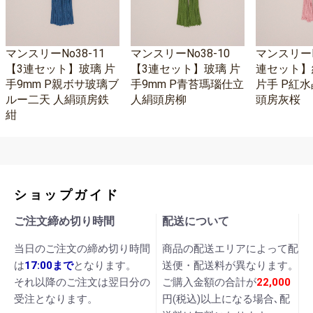
マンスリーNo38-11
マンスリーNo38-10
マンスリーNo
【3連セット】玻璃 片
【3連セット】玻璃 片
連セット】
手9mm P親ボサ玻璃ブ
手9mm P青苔瑪瑙仕立
片手 P紅水
ルー二天 人絹頭房鉄
人絹頭房柳
頭房灰桜
紺
ショップガイド
ご注文締め切り時間
配送について
当日のご注文の締め切り時間
商品の配送エリアによって配
は
17:00まで
となります。
送便・配送料が異なります。
それ以降のご注文は翌日分の
ご購入金額の合計が
22,000
受注となります。
円(税込)以上になる場合､配