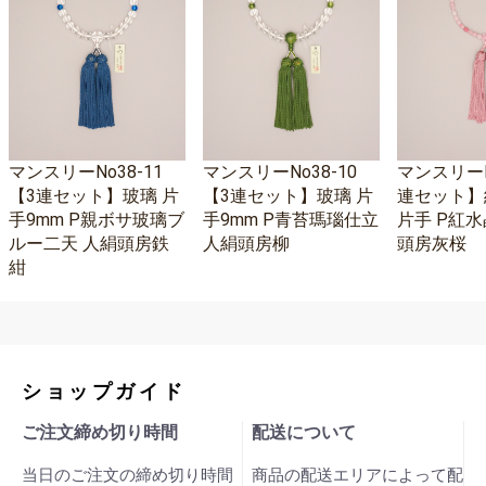
マンスリーNo38-11
マンスリーNo38-10
マンスリーNo
【3連セット】玻璃 片
【3連セット】玻璃 片
連セット】
手9mm P親ボサ玻璃ブ
手9mm P青苔瑪瑙仕立
片手 P紅水
ルー二天 人絹頭房鉄
人絹頭房柳
頭房灰桜
紺
ショップガイド
ご注文締め切り時間
配送について
当日のご注文の締め切り時間
商品の配送エリアによって配