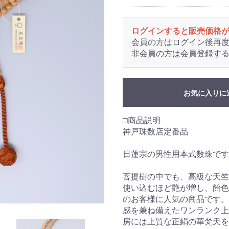
ログインすると販売価格
会員の方はログイン後再
非会員の方は会員登録す
お気に入りに
□商品説明
神戸珠数店定番品
日蓮宗の男性用本式数珠です
菩提樹の中でも、高級な天竺
使い込むほど艶が増し、飴色
のお客様に人気の商品です。
感を兼ね備えたワンランク上
房には上質な正絹の華梵天を