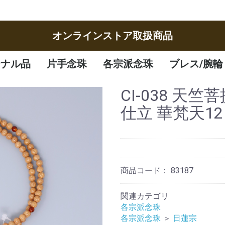
オンラインストア取扱商品
ジナル品
片手念珠
各宗派念珠
ブレス/腕輪
女性
男性
子供
曹洞宗
臨済宗
八宗
天台宗
真言宗
日蓮宗
浄土宗
浄土真宗
腕輪
ブレスレット
CI-038 天
仕立 華梵天12
商品コード：
83187
関連カテゴリ
各宗派念珠
各宗派念珠
＞
日蓮宗