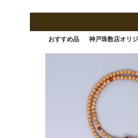
おすすめ品
神戸珠数店オリ
新商品
定番品
逸品
特価品
オリジナル品
一凛
清水焼