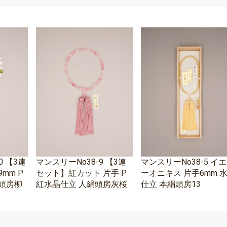
0 【3連
マンスリーNo38-9 【3連
マンスリーNo38-5 イ
mm P
セット】紅カット 片手 P
ーオニキス 片手6mm 
頭房柳
紅水晶仕立 人絹頭房灰桜
仕立 本絹頭房13