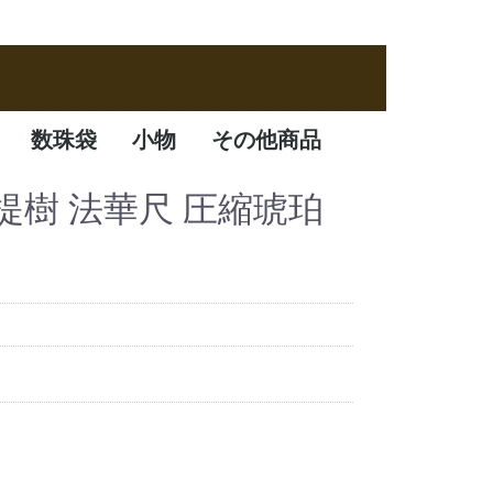
数珠袋
小物
その他商品
数珠袋
ふくさ
アクセサリー
数珠箱
竺菩提樹 法華尺 圧縮琥珀