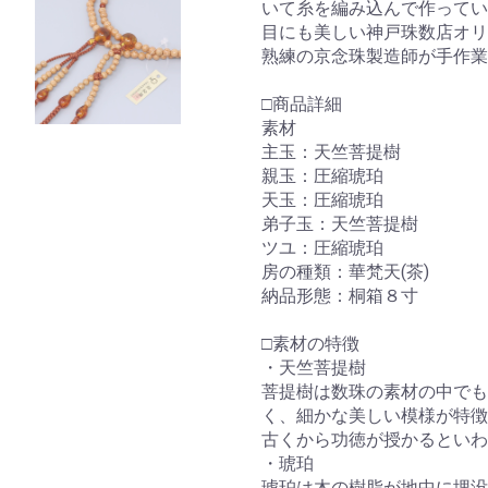
いて糸を編み込んで作ってい
目にも美しい神戸珠数店オ
熟練の京念珠製造師が手作業
□商品詳細
素材
主玉：天竺菩提樹
親玉：圧縮琥珀
天玉：圧縮琥珀
弟子玉：天竺菩提樹
ツユ：圧縮琥珀
房の種類：華梵天(茶)
納品形態：桐箱８寸
□素材の特徴
・天竺菩提樹
菩提樹は数珠の素材の中でも
く、細かな美しい模様が特徴
古くから功徳が授かるといわ
お買い物を続ける
カートへ進む
・琥珀
琥珀は木の樹脂が地中に埋没