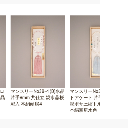
エロ
マンスリーNo38-4 (B)水晶
マンスリーNo38-3 ホワイ
水晶
片手8mm 共仕立 親水晶桜
トアゲート 片手8mm 水晶
彫入 本絹頭房4
親ボサ圧縮トルコ石二天
本絹頭房水色