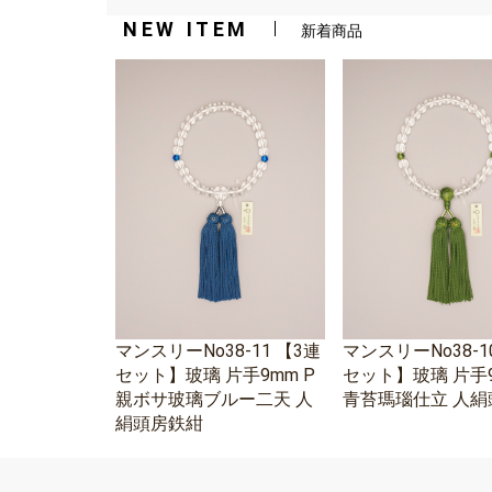
NEW ITEM
新着商品
マンスリーNo38-11 【3連
マンスリーNo38-1
セット】玻璃 片手9mm P
セット】玻璃 片手9
親ボサ玻璃ブルー二天 人
青苔瑪瑙仕立 人絹
絹頭房鉄紺