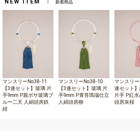
NEW ITEM
新着商品
マンスリーNo38-11
マンスリーNo38-10
マンスリーNo
【3連セット】玻璃 片
【3連セット】玻璃 片
連セット】
手9mm P親ボサ玻璃ブ
手9mm P青苔瑪瑙仕立
片手 P紅水
ルー二天 人絹頭房鉄
人絹頭房柳
頭房灰桜
紺