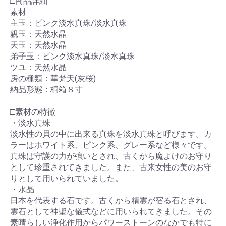
□商品詳細
素材
主玉：ピンク淡水真珠/淡水真珠
親玉：天然水晶
天玉：天然水晶
弟子玉：ピンク淡水真珠/淡水真珠
ツユ：天然水晶
房の種類：華梵天(灰桜)
納品形態：桐箱８寸
□素材の特徴
・淡水真珠
淡水性の貝の中に出来る真珠を淡水真珠と呼びます。カ
ラーはホワイト系、ピンク系、グレー系など様々です。
真珠は守護の力が強いとされ、古くから魔よけのお守り
として珍重されてきました。また、古来女性の美のお守
りとして用いられていました。
・水晶
日本を代表する石です。古くから精霊が宿る石とされ、
霊石として神聖な儀式などに用いられてきました。その
素晴らしい浄化作用からパワーストーンのなかでも特に