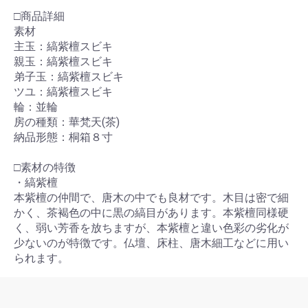
□商品詳細
素材
主玉：縞紫檀スビキ
親玉：縞紫檀スビキ
弟子玉：縞紫檀スビキ
ツユ：縞紫檀スビキ
輪：並輪
房の種類：華梵天(茶)
納品形態：桐箱８寸
□素材の特徴
・縞紫檀
本紫檀の仲間で、唐木の中でも良材です。木目は密で細
かく、茶褐色の中に黒の縞目があります。本紫檀同様硬
く、弱い芳香を放ちますが、本紫檀と違い色彩の劣化が
少ないのが特徴です。仏壇、床柱、唐木細工などに用い
られます。