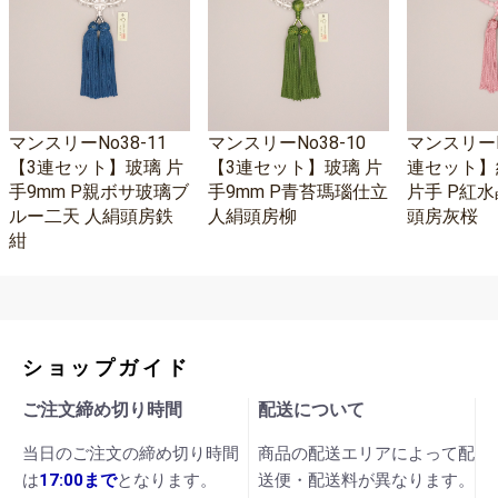
マンスリーNo38-11
マンスリーNo38-10
マンスリーNo
【3連セット】玻璃 片
【3連セット】玻璃 片
連セット】
手9mm P親ボサ玻璃ブ
手9mm P青苔瑪瑙仕立
片手 P紅水
ルー二天 人絹頭房鉄
人絹頭房柳
頭房灰桜
紺
ショップガイド
ご注文締め切り時間
配送について
当日のご注文の締め切り時間
商品の配送エリアによって配
は
17:00まで
となります。
送便・配送料が異なります。