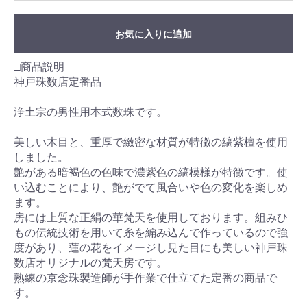
お気に入りに追加
□商品説明
神戸珠数店定番品
浄土宗の男性用本式数珠です。
美しい木目と、重厚で緻密な材質が特徴の縞紫檀を使用
しました。
艶がある暗褐色の色味で濃紫色の縞模様が特徴です。使
い込むことにより、艶がでて風合いや色の変化を楽しめ
ます。
房には上質な正絹の華梵天を使用しております。組みひ
もの伝統技術を用いて糸を編み込んで作っているので強
度があり、蓮の花をイメージし見た目にも美しい神戸珠
数店オリジナルの梵天房です。
熟練の京念珠製造師が手作業で仕立てた定番の商品で
す。