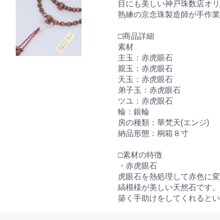
目にも美しい神戸珠数店オ
熟練の京念珠製造師が手作業
□商品詳細
素材
主玉：赤虎眼石
親玉：赤虎眼石
天玉：赤虎眼石
弟子玉：赤虎眼石
ツユ：赤虎眼石
輪：銀輪
房の種類：華梵天(エンジ)
納品形態：桐箱８寸
□素材の特徴
・赤虎眼石
お買い物を続ける
カートへ進む
虎眼石を熱処理して赤色に変
縞模様が美しい天然石です。
築く手助けをしてくれるとい