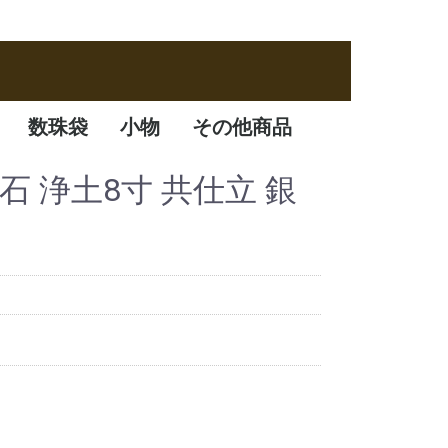
数珠袋
小物
その他商品
数珠袋
ふくさ
アクセサリー
数珠箱
眼石 浄土8寸 共仕立 銀