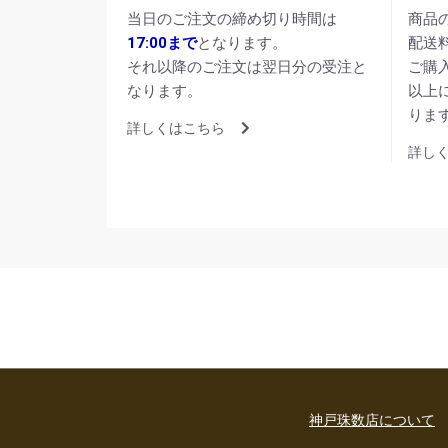
当日のご注文の締め切り時間は
商品
17:00まで
となります。
配送
それ以降のご注文は翌日分の受注と
ご購
なります。
以上
りま
詳しくはこちら
詳し
神戸珠数店について