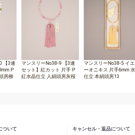
0 【3連
マンスリーNo38-9 【3連
マンスリーNo38-5 イ
mm P
セット】紅カット 片手 P
ーオニキス 片手6mm 
頭房柳
紅水晶仕立 人絹頭房灰桜
仕立 本絹頭房13
について
キャンセル・返品について