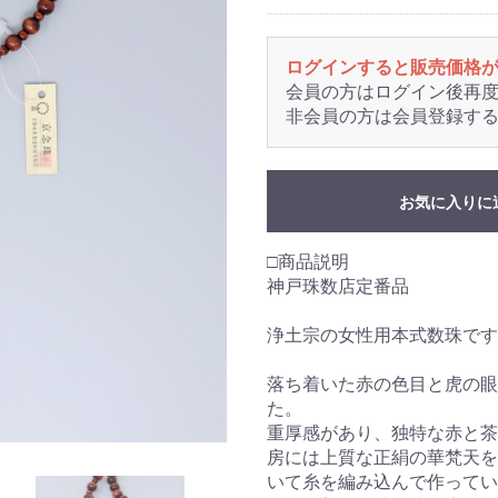
ログインすると販売価格
会員の方はログイン後再
非会員の方は会員登録す
お気に入りに
□商品説明
神戸珠数店定番品
浄土宗の女性用本式数珠です
落ち着いた赤の色目と虎の眼
た。
重厚感があり、独特な赤と茶
房には上質な正絹の華梵天を
いて糸を編み込んで作ってい