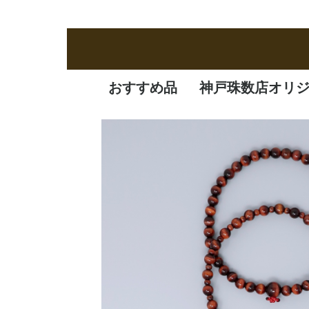
おすすめ品
神戸珠数店オリ
新商品
定番品
逸品
特価品
オリジナル品
一凛
清水焼