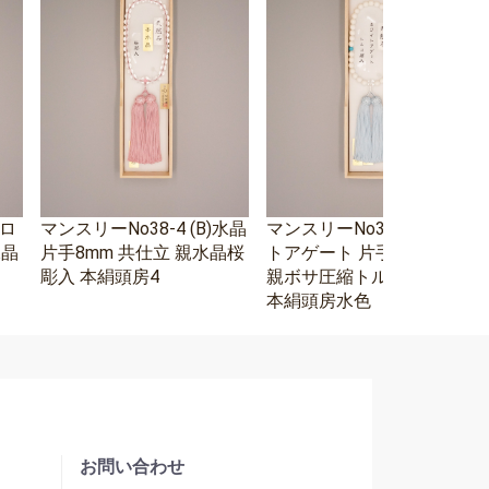
エロ
マンスリーNo38-4 (B)水晶
マンスリーNo38-3 ホワイ
水晶
片手8mm 共仕立 親水晶桜
トアゲート 片手8mm 水晶
彫入 本絹頭房4
親ボサ圧縮トルコ石二天
本絹頭房水色
お問い合わせ