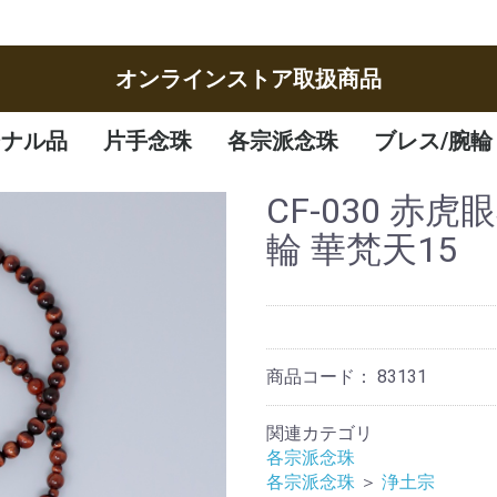
オンラインストア取扱商品
ジナル品
片手念珠
各宗派念珠
ブレス/腕輪
女性
男性
子供
曹洞宗
臨済宗
八宗
天台宗
真言宗
日蓮宗
浄土宗
浄土真宗
腕輪
ブレスレット
CF-030 赤虎
輪 華梵天15
商品コード：
83131
関連カテゴリ
各宗派念珠
各宗派念珠
＞
浄土宗