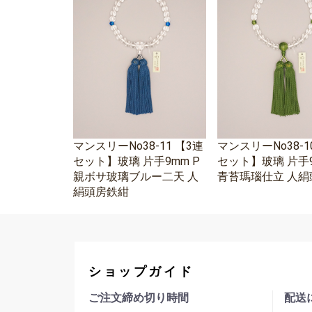
マンスリーNo38-11 【3連
マンスリーNo38-1
セット】玻璃 片手9mm P
セット】玻璃 片手9
親ボサ玻璃ブルー二天 人
青苔瑪瑙仕立 人絹
絹頭房鉄紺
ショップガイド
ご注文締め切り時間
配送