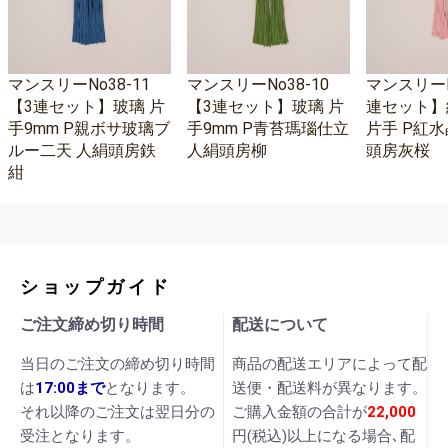
マンスリーNo38-11
マンスリーNo38-10
マンスリーNo
【3連セット】玻璃 片
【3連セット】玻璃 片
連セット】
手9mm P親ボサ玻璃ブ
手9mm P青苔瑪瑙仕立
片手 P紅水
ルー二天 人絹頭房鉄
人絹頭房柳
頭房灰桜
紺
ショップガイド
ご注文締め切り時間
配送について
当日のご注文の締め切り時間
商品の配送エリアによって配
は
17:00まで
となります。
送便・配送料が異なります。
それ以降のご注文は翌日分の
ご購入金額の合計が
22,000
受注となります。
円(税込)以上になる場合､配