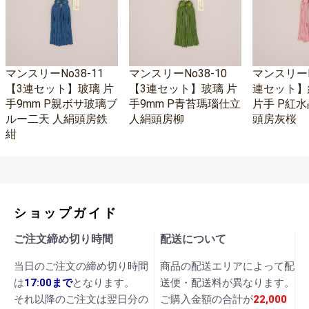
マンスリーNo38-11
マンスリーNo38-10
マンスリーNo
【3連セット】玻璃 片
【3連セット】玻璃 片
連セット】
手9mm P親ボサ玻璃ブ
手9mm P青苔瑪瑙仕立
片手 P紅水
ルー二天 人絹頭房鉄
人絹頭房柳
頭房灰桜
紺
ショップガイド
ご注文締め切り時間
配送について
当日のご注文の締め切り時間
商品の配送エリアによって配
は
17:00まで
となります。
送便・配送料が異なります。
それ以降のご注文は翌日分の
ご購入金額の合計が
22,000