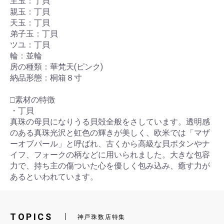
主玉：丁貝
親玉：丁貝
天玉：丁貝
弟子玉：丁貝
ツユ：丁貝
輪：並輪
房の種類：華梵天(ピンク)
納品形態：桐箱８寸
□素材の特徴
・丁貝
真珠の母貝になりうる貝殻全般をさしています。透明感
のある真珠光沢と虹色の輝きが美しく、欧米では「マザ
ーオブパール」と呼ばれ、古くから高級な貝ボタンやナ
イフ、フォークの柄などに用いられました。大きな包容
力で、持ち主の傷ついた心を優しく包み込み、癒す力が
あるといわれています。
TOPICS
神戸珠数店特集