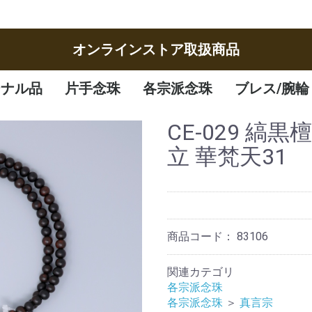
オンラインストア取扱商品
ジナル品
片手念珠
各宗派念珠
ブレス/腕輪
女性
男性
子供
曹洞宗
臨済宗
八宗
天台宗
真言宗
日蓮宗
浄土宗
浄土真宗
腕輪
ブレスレット
CE-029 縞
立 華梵天31
商品コード：
83106
関連カテゴリ
各宗派念珠
各宗派念珠
＞
真言宗