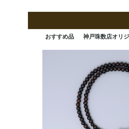
おすすめ品
神戸珠数店オリ
新商品
定番品
逸品
特価品
オリジナル品
一凛
清水焼