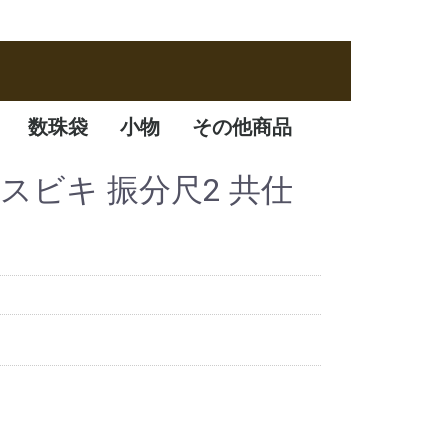
数珠袋
小物
その他商品
数珠袋
ふくさ
アクセサリー
数珠箱
黒檀スビキ 振分尺2 共仕