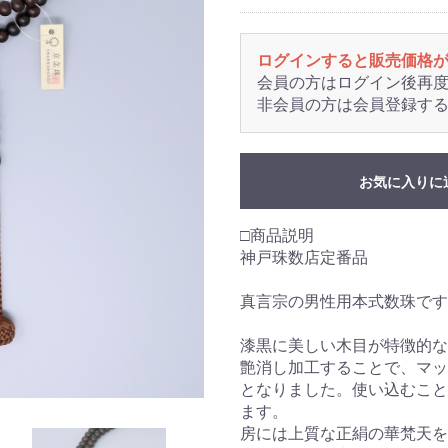
ログインすると販売価格
会員の方はログイン後再
非会員の方は会員登録す
お気に入りに
□商品説明
神戸珠数店定番品
真言宗の男性用本式数珠です
漆黒に美しい木目が特徴的な
艶消し加工することで、マッ
となりました。使い込むこと
ます。
房には上質な正絹の華梵天を