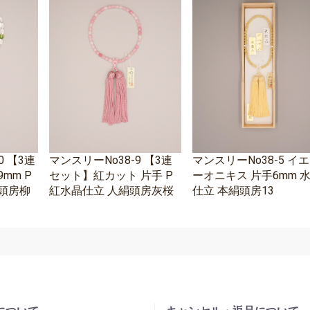
0 【3連
マンスリーNo38-9 【3連
マンスリーNo38-5 イ
mm P
セット】紅カット 片手 P
ーオニキス 片手6mm 
頭房柳
紅水晶仕立 人絹頭房灰桜
仕立 本絹頭房13