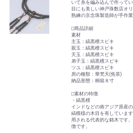
いて糸を編み込んで作ってい
目にも美しい神戸珠数店オ
熟練の京念珠製造師が手作業
□商品詳細
素材
主玉：縞黒檀スビキ
親玉：縞黒檀スビキ
天玉：縞黒檀スビキ
弟子玉：縞黒檀スビキ
ツユ：縞黒檀スビキ
房の種類：華梵天(焦茶)
納品形態：桐箱８寸
□素材の特徴
・縞黒檀
インドなどの南アジア原産の
お買い物を続ける
カートへ進む
縞模様の木目を有しています
用される代表的な銘木です。
徴です。