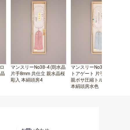
エロ
マンスリーNo38-4 (B)水晶
マンスリーNo38-3 ホワイ
水晶
片手8mm 共仕立 親水晶桜
トアゲート 片手8mm 水晶
彫入 本絹頭房4
親ボサ圧縮トルコ石二天
本絹頭房水色