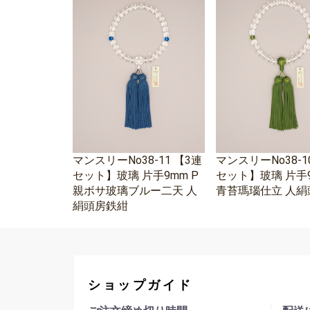
マンスリーNo38-11 【3連
マンスリーNo38-1
セット】玻璃 片手9mm P
セット】玻璃 片手9
親ボサ玻璃ブルー二天 人
青苔瑪瑙仕立 人絹
絹頭房鉄紺
ショップガイド