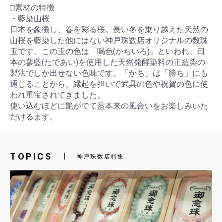
□素材の特徴
・藍染山桜
日本を象徴し、春を彩る桜。長い冬を乗り越えた天然の
山桜を藍染した他にはない神戸珠数店オリジナルの数珠
玉です。この玉の色は「喝色(かちいろ)」といわれ、日
本の蓼藍(たであい)を使用した天然発酵染料の正藍染の
製法でしか出せない色味です。「かち」は「勝ち」にも
通じることから、縁起を担いで武具の色や祝賀の色に使
お買い物を続ける
カートへ進む
われ重宝されてきました。
使い込むほどに艶がでて藍本来の風合いをお楽しみいた
だけるます。
TOPICS
神戸珠数店特集