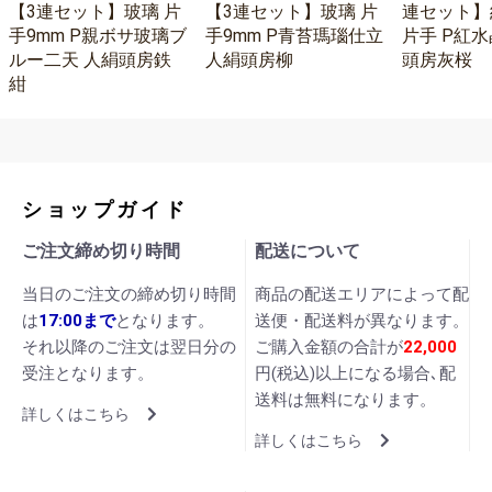
【3連セット】玻璃 片
【3連セット】玻璃 片
連セット】
手9mm P親ボサ玻璃ブ
手9mm P青苔瑪瑙仕立
片手 P紅水
ルー二天 人絹頭房鉄
人絹頭房柳
頭房灰桜
紺
ショップガイド
ご注文締め切り時間
配送について
当日のご注文の締め切り時間
商品の配送エリアによって配
は
17:00まで
となります。
送便・配送料が異なります。
それ以降のご注文は翌日分の
ご購入金額の合計が
22,000
受注となります。
円(税込)以上になる場合､配
送料は無料になります。
詳しくはこちら
詳しくはこちら