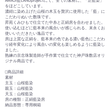
AWAJI藍LANDprojectにて、全ての素材に、「正藍染」
をほどこしています。
濃紺に染め上げた山桜の木玉を贅沢に使用した「藍」に
こだわりぬいた数珠です。
昇苑くみひもで仕立てた中糸と正絹房を合わせました。
使い込むほどに藍本来の風合いが感じられる、末永くお
使いいただきたい逸品です。
房は上質な正絹を、藍本来の色である濃い藍色にこだわ
り経年変化により風合いの変化も楽しめるように藍染し
ました。
熟練の京念珠製造師が手作業で仕立てた神戸珠数店オリ
ジナル商品です。
□商品詳細
素材
主玉：山桜藍染
親玉：山桜藍染
天玉：山桜藍染
房の種類：正絹藍染房
納品形態：専用桐箱