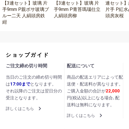
【3連セット】玻璃 片
【3連セット】玻璃 片
連セット】
手9mm P親ボサ玻璃ブ
手9mm P青苔瑪瑙仕立
片手 P紅水
ルー二天 人絹頭房鉄
人絹頭房柳
頭房灰桜
紺
ショップガイド
ご注文締め切り時間
配送について
当日のご注文の締め切り時間
商品の配送エリアによって配
は
17:00まで
となります。
送便・配送料が異なります。
それ以降のご注文は翌日分の
ご購入金額の合計が
22,000
受注となります。
円(税込)以上になる場合､配
送料は無料になります。
詳しくはこちら
詳しくはこちら