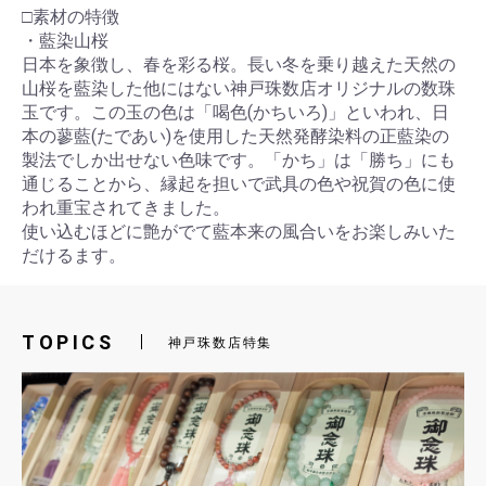
□素材の特徴
・藍染山桜
日本を象徴し、春を彩る桜。長い冬を乗り越えた天然の
山桜を藍染した他にはない神戸珠数店オリジナルの数珠
玉です。この玉の色は「喝色(かちいろ)」といわれ、日
本の蓼藍(たであい)を使用した天然発酵染料の正藍染の
製法でしか出せない色味です。「かち」は「勝ち」にも
通じることから、縁起を担いで武具の色や祝賀の色に使
お買い物を続ける
カートへ進む
われ重宝されてきました。
使い込むほどに艶がでて藍本来の風合いをお楽しみいた
だけるます。
TOPICS
神戸珠数店特集