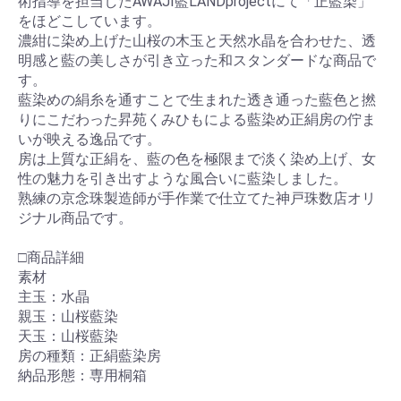
術指導を担当したAWAJI藍LANDprojectにて「正藍染」
をほどこしています。
濃紺に染め上げた山桜の木玉と天然水晶を合わせた、透
明感と藍の美しさが引き立った和スタンダードな商品で
す。
藍染めの絹糸を通すことで生まれた透き通った藍色と撚
りにこだわった昇苑くみひもによる藍染め正絹房の佇ま
いが映える逸品です。
房は上質な正絹を、藍の色を極限まで淡く染め上げ、女
性の魅力を引き出すような風合いに藍染しました。
熟練の京念珠製造師が手作業で仕立てた神戸珠数店オリ
ジナル商品です。
□商品詳細
素材
主玉：水晶
親玉：山桜藍染
天玉：山桜藍染
房の種類：正絹藍染房
納品形態：専用桐箱