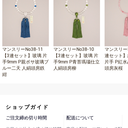
マンスリーNo38-11
マンスリーNo38-10
マンスリーNo
【3連セット】玻璃 片
【3連セット】玻璃 片
連セット】
手9mm P親ボサ玻璃ブ
手9mm P青苔瑪瑙仕立
片手 P紅水
ルー二天 人絹頭房鉄
人絹頭房柳
頭房灰桜
紺
ショップガイド
ご注文締め切り時間
配送について