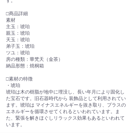
す。
□商品詳細
素材
主玉：琥珀
親玉：琥珀
天玉：琥珀
弟子玉：琥珀
ツユ：琥珀
房の種類：華梵天（金茶）
納品形態：焼桐箱
□素材の特徴
・琥珀
琥珀は木の樹脂が地中に埋没し、長い年月により固化し
た宝石です。旧石器時代から 装飾品として利用されてい
ます。琥珀は マイナスエネルギーを抜き取り、プラスの
エネルギーを循環させてくれるといわれています。ま
た、緊張を解きほぐしリラックス効果もあるといわれて
います。