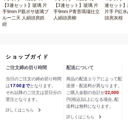
【3連セット】玻璃 片
【3連セット】玻璃 片
連セット】
手9mm P親ボサ玻璃ブ
手9mm P青苔瑪瑙仕立
片手 P紅水
ルー二天 人絹頭房鉄
人絹頭房柳
頭房灰桜
紺
ショップガイド
ご注文締め切り時間
配送について
当日のご注文の締め切り時間
商品の配送エリアによって配
は
17:00まで
となります。
送便・配送料が異なります。
それ以降のご注文は翌日分の
ご購入金額の合計が
22,000
受注となります。
円(税込)以上になる場合､配
送料は無料になります。
詳しくはこちら
詳しくはこちら