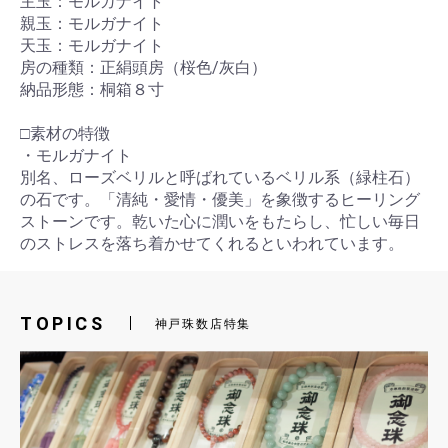
主玉：モルガナイト
親玉：モルガナイト
天玉：モルガナイト
房の種類：正絹頭房（桜色/灰白）
納品形態：桐箱８寸
□素材の特徴
・モルガナイト
別名、ローズベリルと呼ばれているベリル系（緑柱石）
の石です。「清純・愛情・優美」を象徴するヒーリング
ストーンです。乾いた心に潤いをもたらし、忙しい毎日
のストレスを落ち着かせてくれるといわれています。
TOPICS
神戸珠数店特集
お買い物を続ける
カートへ進む